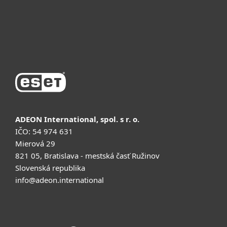
Поддержка
Купить
ADEON International, spol. s r. o.
IČO: 54 974 631
Mierová 29
821 05, Bratislava - mestská časť Ružinov
Slovenská republika
info@adeon.international