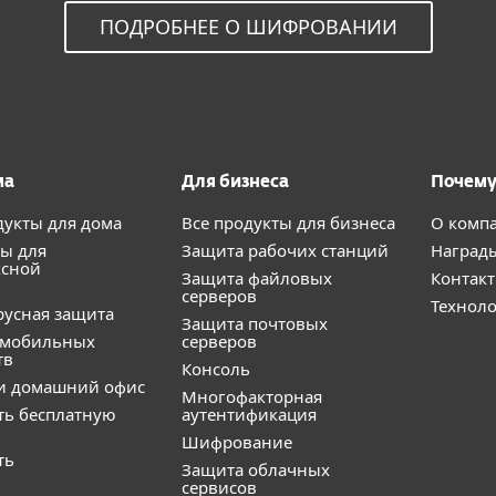
ПОДРОБНЕЕ О ШИФРОВАНИИ
ма
Для бизнеса
Почему
дукты для дома
Все продукты для бизнеса
О комп
ы для
Защита рабочих станций
Наград
ксной
Защита файловых
Контак
серверов
Технол
усная защита
Защита почтовых
 мобильных
серверов
тв
Консоль
и домашний офис
Многофакторная
ть бесплатную
аутентификация
Шифрование
ть
Защита облачных
сервисов