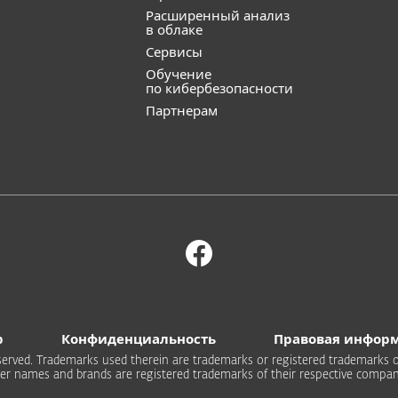
Расширенный анализ
в облаке
Сервисы
Обучение
по кибербезопасности
Партнерам
b
Конфиденциальность
Правовая инфор
 reserved. Trademarks used therein are trademarks or registered trademarks of
er names and brands are registered trademarks of their respective compan