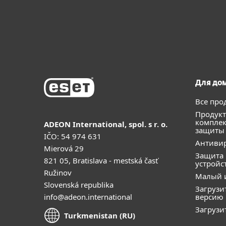
Для до
Все про
Продукт
компле
ADEON International, spol. s r. o.
защиты
IČO: 54 974 631
Антивир
Mierová 29
Защита
821 05, Bratislava - mestská časť
устройс
Ružinov
Малый 
Slovenská republika
Загрузи
info@adeon.international
версию
Загрузи
Turkmenistan (RU)