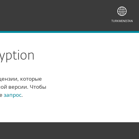
TURKMENISTAN
yption
цензии, которые
ной версии. Чтобы
те
запрос
.