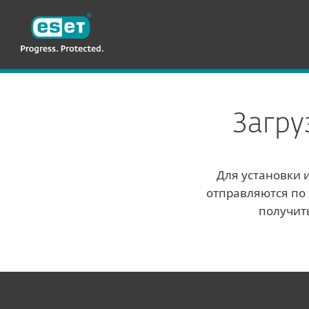
ESET
TM-RU
Для бизнеса
Загрузки для бизнеса
Загру
Для установки 
отправляются по 
получит