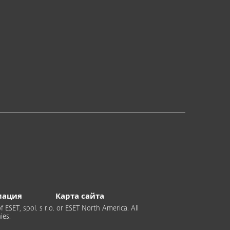
мация
Карта сайта
 ESET, spol. s r.o. or ESET North America. All
ies.