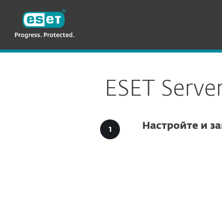
ESET
TM-RU
Для бизнеса
Загрузки для бизнеса
ESET Server
Настройте и за
Параме