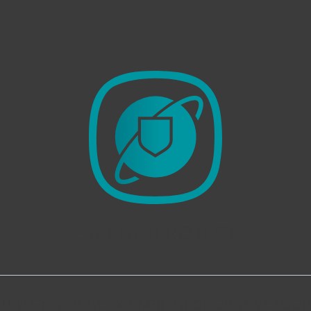
ESET NETPROTECT
ита для всех смартфонов и устрой