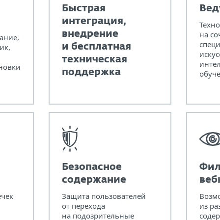
Быстрая
Вед
интеграция,
Техно
внедрение
на со
ание,
специ
и бесплатная
ик,
искус
техническая
инте
новки
поддержка
обуче
Безопасное
Фил
содержание
веб
ечек
Защита пользователей
Возм
от перехода
из ра
на подозрительные
содер