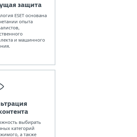
ущая защита
логия ESET основана
четании опыта
алистов,
ственного
ллекта и машинного
ния.
ьтрация
контента
ожность выбирать
зных категорий
жимого, а также