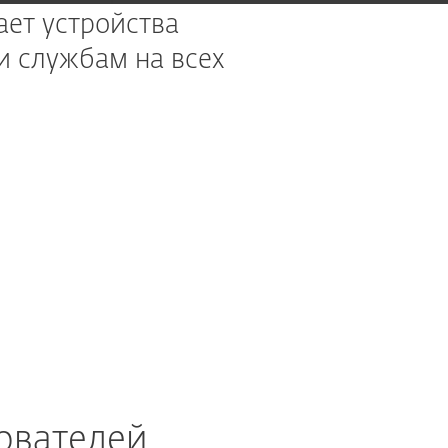
ает устройства
и службам на всех
ователей