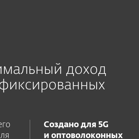
имальный доход
 фиксированных
его
Создано для 5G
еля
и оптоволоконных