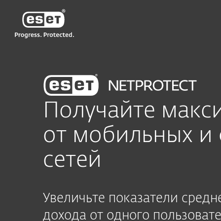
ESET
ESET NetProtect
Получайте макс
от мобильных и
сетей
Увеличьте показатели средн
дохода от одного пользоват