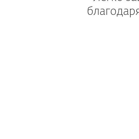
благодар
МО
Защита от вредоносных
программ, фишинга, а также
потенциально
нежелательного контента
Настройка черных и белых
списков