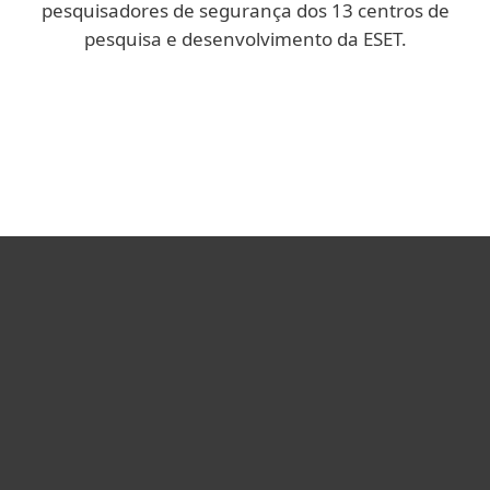
pesquisadores de segurança dos 13 centros de
pesquisa e desenvolvimento da ESET.
Blog corporativo
Blog We Live Security
Usuários Domésticos
Empresas
Parceiros
Suporte