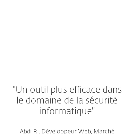
notamment
détection et réaction
gérées
, et une assistance basée aux
États-Unis.
VOIR L'OFFRE ET LA
TARIFICATION
"Un outil plus efficace dans
le domaine de la sécurité
informatique"
Abdi R., Développeur Web, Marché