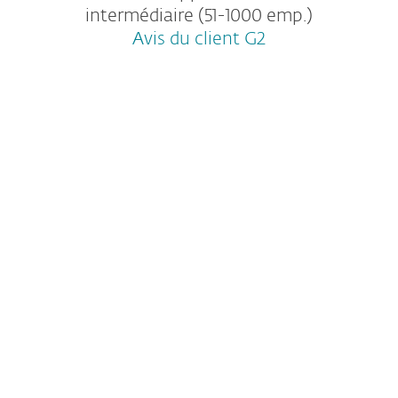
intermédiaire (51-1000 emp.)
Avis du client G2
OBTENEZ UN ESSAI GRATUIT DE
30 JOURS
ou permettez-nous de vous montrer
comment nous pouvons répondre à vos
besoins spécifiques.
ESET respecte votre vie privée. Consultez notre
politique de confidentialité
ici
.