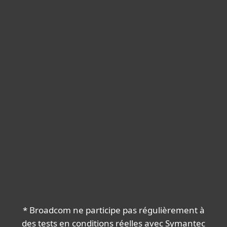
Stimuler votre productivité
Un meilleur rapport
qualité-prix
Probabilité d'acheter à nouveau
selon les utilisateurs
100%
83%
ESET
Broadcom
Source
* Broadcom ne participe pas régulièrement à
des tests en conditions réelles avec Symantec