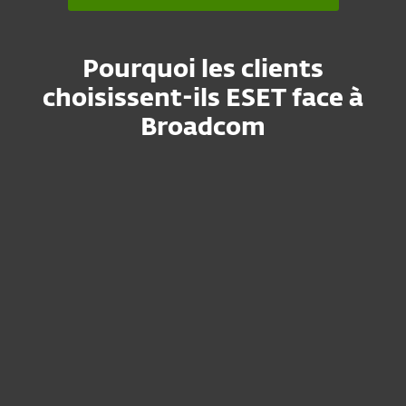
Pourquoi les clients
choisissent-ils ESET face à
Broadcom
Toujours avoir une longueur
Protection supérieure
d'avance sur les menaces
Excellents taux de protection lors
des tests
99.9%
N/A*