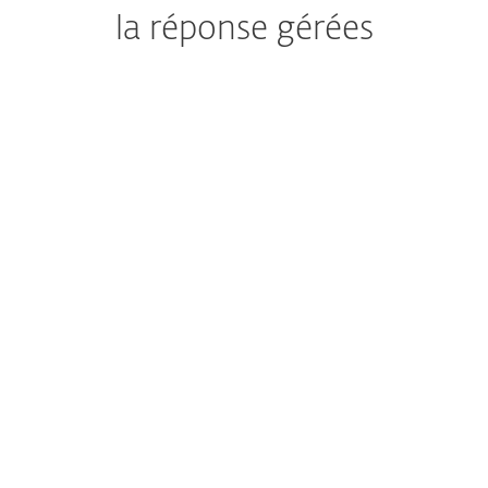
la réponse gérées
Détection et réponse gérées
Service géré 24 heures
sur 24, 7 jours sur 7
Chiffrement et authentification efficaces
Protégez les données
d’entreprise et systèmes de
tout accès non autorisé
Protection avancée contre les menaces
Prévenez les menaces du
jour zéro
Gestion des vulnérabilités et des correctifs