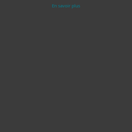
En savoir plus
Protection moderne
Sécurité du
des points
serveur
finaux
En savoir plus
En savoir plus