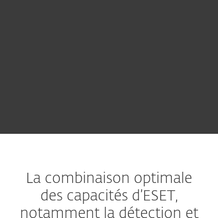
Laissez vos coordonnées pour
recevoir une offre adaptée aux
besoins de votre entreprise.
CONTACTER LE SERVICE
COMMERCIAL
La combinaison optimale
des capacités d’ESET,
notamment la détection et