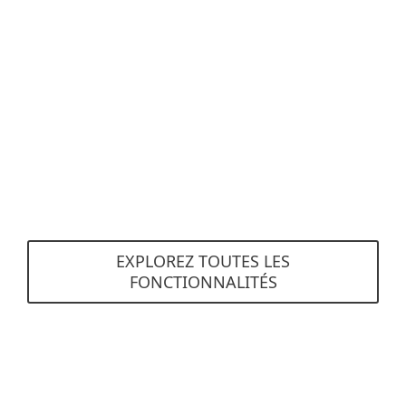
Mise en quarantaine sur le web
Les utilisateurs reçoivent automatiquement des
informations sur leurs courriers électroniques
non sollicités qui ont été mis en quarantaine.
EXPLOREZ TOUTES LES
FONCTIONNALITÉS
System requirements