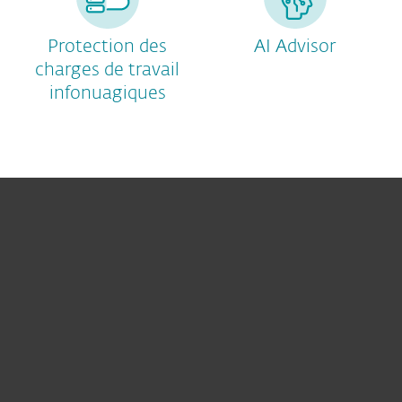
Protection des
AI Advisor
charges de travail
infonuagiques
For home
For business
Partnership
Support