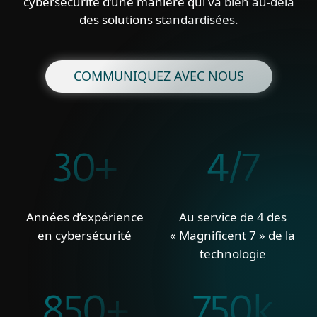
cybersécurité d’une manière qui va bien au-delà
des solutions standardisées.
COMMUNIQUEZ AVEC NOUS
30+
4/7
Années d’expérience
Au service de 4 des
en cybersécurité
« Magnificent 7 » de la
technologie
850+
750k