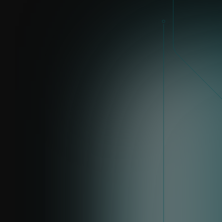
ITALIE
Enrik Biath
enrik.biath@eset.com
LinkedIn
ASIE
Harminder Singh
harminder.singh@eset.com
LinkedIn