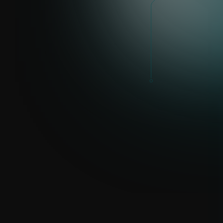
John Knott
john.knott@eset.com
LinkedIn
AUTRES PAYS
Mara Joavina
mara.joavina@eset.com
LinkedIn