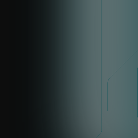
ROYAUME-UNI
Nigel Pink
nigel.pink@eset.com
LinkedIn
BELGIQUE, PAYS-BAS, LUXEMBOURG
Patrick Jonker
patrick.jonker@eset.nl
LinkedIn
ALLEMAGNE, AUTRICHE, SUISSE