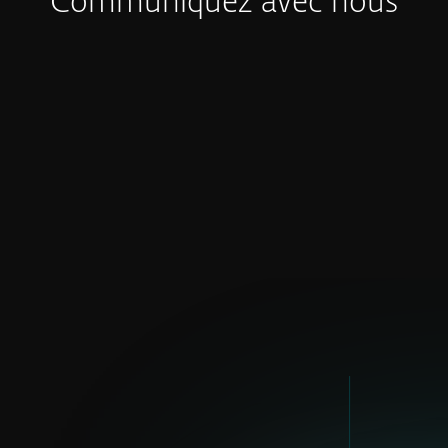
Communiquez avec nous
AMÉRIQUE DU NORD
Andrea Doyle
andrea.doyle@eset.com
LinkedIn
EUROPE CENTRALE
Michal Března
michal.brezna@eset.com
LinkedIn