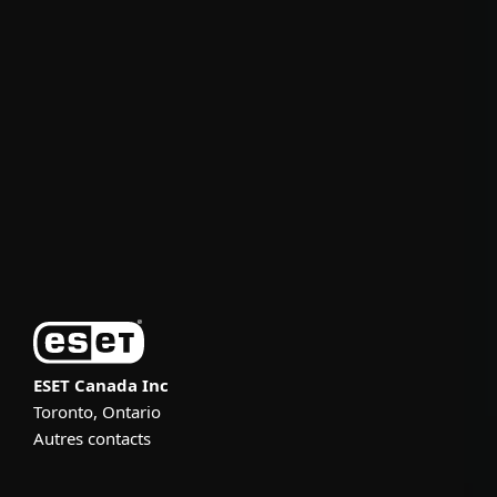
For home
For business
Partnership
Support
About ESET
ESET Canada Inc
Toronto, Ontario
Autres contacts