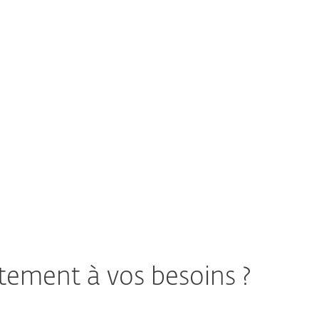
malveillants traditionnels basés sur des
fichiers.
Voir la solution ESET
itement à vos besoins ?