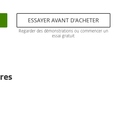
ESSAYER AVANT D'ACHETER
Regarder des démonstrations ou commencer un
essai gratuit
res
Restauration après rançongiciel
Offre une restauration complète grâce à un
retour en arrière transparent et automatisé