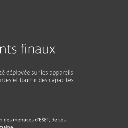
À propos
Blogue
Boutique
CANADA
ESSAYER AVANT D'ACHETER
Ventes aux entreprises
Espace client
nts finaux
é déployée sur les appareils
antes et fournir des capacités
on des menaces d'ESET, de ses
umaine.