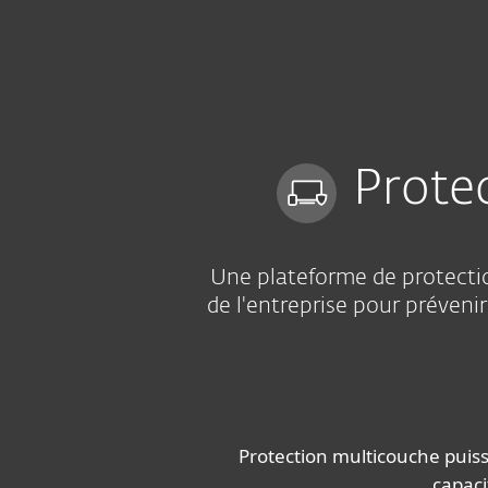
Particuliers
Professio
CA-FR
Pour les entreprises
Endpoint Protec
Plateforme
Solutions
Prote
Une plateforme de protectio
de l'entreprise pour prévenir
Protection multicouche puiss
capaci