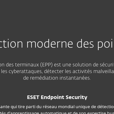
nnels
Partenaires
tion
Services
Pourquoi ESET
ction moderne des poi
n des terminaux (EPP) est une solution de sécurit
 les cyberattaques, détecter les activités malveill
de remédiation instantanées.
ESET Endpoint Security
ante qui tire parti du réseau mondial unique de détecti
tés d'apprentissage automatique et de son expertise h