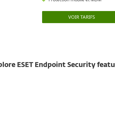
VOIR TARIFS
plore ESET Endpoint Security featu
Bouclier contre les rançongiciels
Une couche supplémentaire qui protège les
utilisateurs contre
les rançongiciels
. Notre