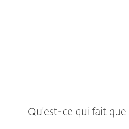
une approche différente de celle des
logiciels malveillants basés sur des
fichiers.
Voir la solution ESET
Qu'est-ce qui fait que