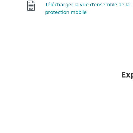
Télécharger la vue d'ensemble de la
protection mobile
Ex
Géré à partir d'une console unifiée
Tous les points d'accès ESET, y compris les
terminaux et les mobiles, peuvent être gérés à