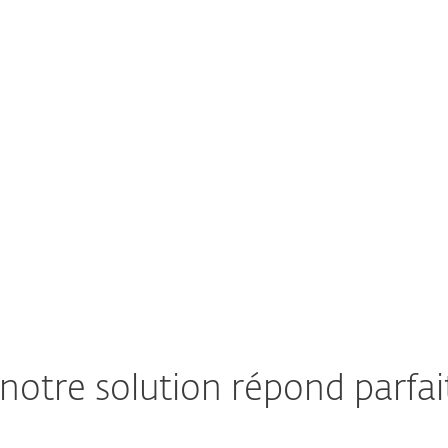
auparavant.
Voir la solution ESET
 notre solution répond parfa