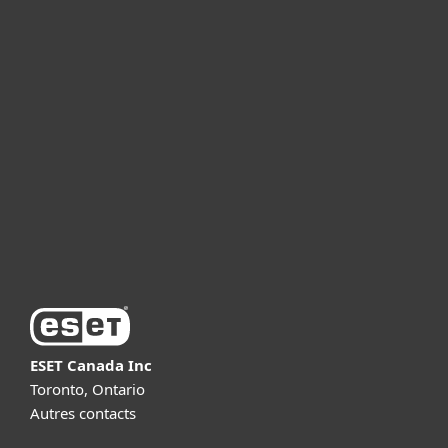
For home
For business
Partnership
Support
About ESET
ESET Canada Inc
Toronto, Ontario
Autres contacts