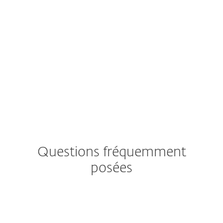
Une protection fiable
RF
Renate F., Allemagne
"Vous êtes protégé de manière fiable sans
même vous rendre compte que la protection
antivirus est active."
Questions fréquemment
posées
Comment