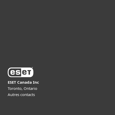
For business
Partnership
Support
About ESET
ESET Canada Inc
Toronto, Ontario
Autres contacts