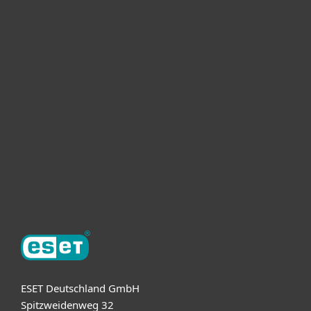
Heimanwender
Unternehmen
ESET Partner
Support
Über ESET
ESET Deutschland GmbH
Spitzweidenweg 32