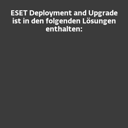
ESET Deployment and Upgrade
ist in den folgenden Lösungen
enthalten:
ESET PROTECT MDR
Ultimate
Optimaler Schutz Ihrer IT-Umgebung
zu jeder Zeit inklusive
Risikomanagement und erstklassigem
fachlichen Know-how der ESET
Experten.
Garantierte, schnelle
Reaktionszeiten
Analyse von Sicherheitsvorfällen