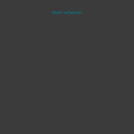
Mehr erfahren
Endpoint Security
Server Security
Mehr erfahren
Mehr erfahren