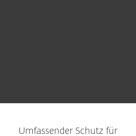
Windows | macOS | iOS | Android und mehr
Gern finden wir für Sie die optimale
Lösung. Senden Sie uns hierfür eine
Anfrage.
VERTRIEB KONTAKTIEREN
Umfassender Schutz für