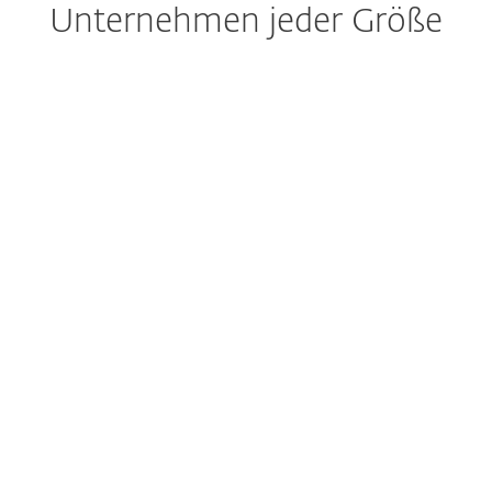
Unternehmen jeder Größe
Managed Detection and Response (MDR)
Der perfekte Service zur
Gefahrensuche und -
abwehr
Premium Support
Jederzeit für Sie da
Extended detection & response
Vorsorge, Erkennung und
Analyse mit einem Produkt
Cloud Sandboxing
Keine Chance für Zero Days