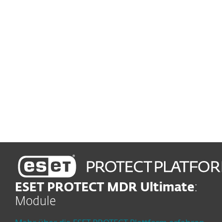
Zentrales Schwachstellen- und Patch-
Management
Automatisierte Erkennung
und Behebung von
Schwachstellen
Echtzeitschutz
Sofort sicher dank LiveGrid®
ESET PROTECT MDR Ultimate
:
Module