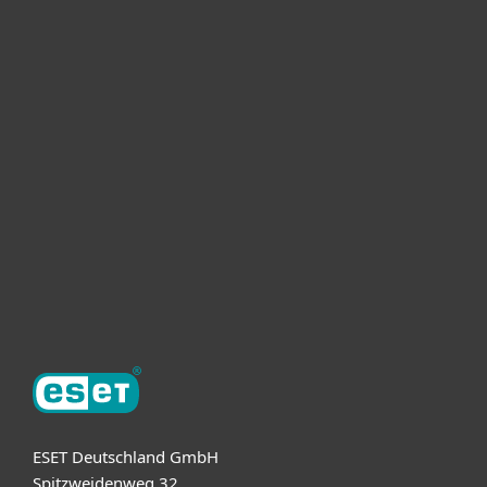
For home
For business
Partnership
Support
About ESET
ESET Deutschland GmbH
Spitzweidenweg 32