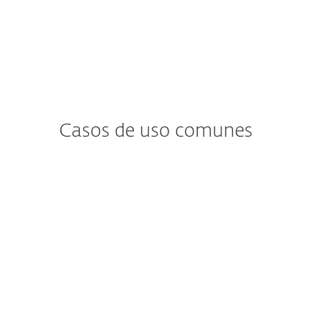
Casos de uso comunes
¿Te preocupan las…
interrupciones costosas o
tiempo de inactividad?
Quieres ser ágil y aprovechar el poder de
la nube, pero sin la protección adecuada,