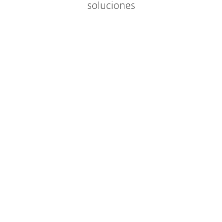
soluciones
Elimina ransomware y amenazas 0-day
con tecnología de sandboxing en la nube
YEAR
COMPRAR