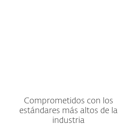
y la disponibilidad de la funcionalidad XDR
pueden variar según el proveedor de
servicios en la nube y la distribución del SO
utilizada para las VM.
Ver especificaciones detalladas aquí
Comprometidos con los
estándares más altos de la
industria