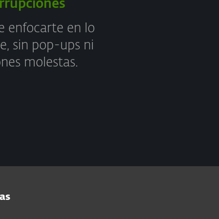
errupciones
e enfocarte en lo
e, sin pop-ups ni
ones molestas.
ías