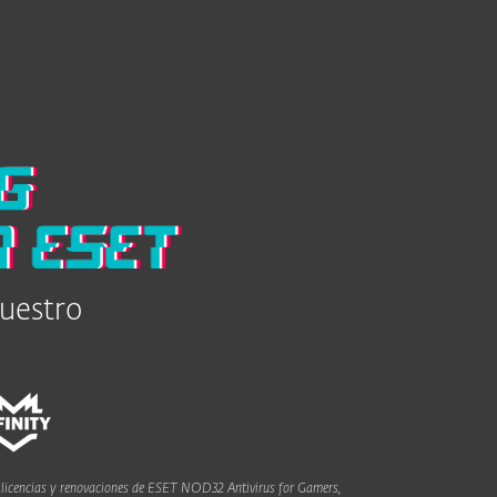
esas
Para Partners
ESET NOD32 Antivirus Gamer edition
Servicios
¿Por qué ESET?
uestro
as licencias y renovaciones de ESET NOD32 Antivirus for Gamers,