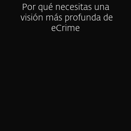
Por qué necesitas una
visión más profunda de
eCrime
Visibilidad limitada y datos
accionables
La mayoría de los equipos no puede ver
toda la cadena de ataque (kill chain) de
eCrime: la infraestructura, las
herramientas y los TTPs detrás de las
intrusiones. Incluso con los controles de
seguridad adecuados, las brechas siguen
ocurriendo.