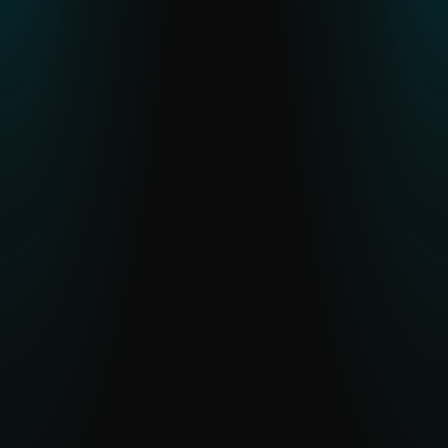
telemetría de ESET.
LEER EL INFORME
Resumen de actividad APT
Información más reciente sobre
campañas APT activas en todo el mundo.
EXPLORAR ACTIVIDAD APT