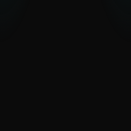
WeLiveSecurity: Historias principales
e investigación
Análisis experto y comentarios de los
investigadores de ESET sobre las
amenazas cibernéticas más recientes,
descubrimientos y tendencias de
seguridad.
CONOCER LAS TENDENCIAS