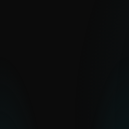
Reportes de APT
Con millones de sensores y gran
visibilidad en regiones difíciles de
observar, ESET ofrece una visión clara de
amenazas cibernéticas globales y
emergentes.
EXPLORAR