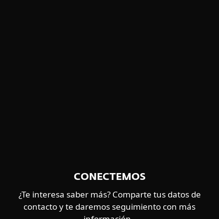
Ficha técnica de ESET Threat
Intelligence: Reportes de eCrime
Explora los detalles de nuestra oferta
dedicada de inteligencia de eCrime.
DESCARGAR PDF
CONECTEMOS
¿Te interesa saber más? Comparte tus datos de
contacto y te daremos seguimiento con más
información.