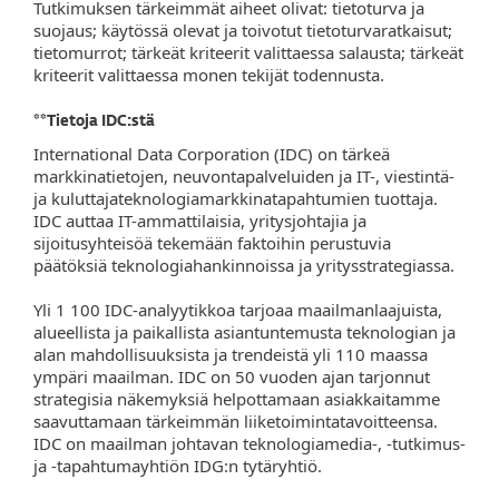
Tutkimuksen tärkeimmät aiheet olivat: tietoturva ja
suojaus; käytössä olevat ja toivotut tietoturvaratkaisut;
tietomurrot; tärkeät kriteerit valittaessa salausta; tärkeät
kriteerit valittaessa monen tekijät todennusta.
**Tietoja IDC:stä
International Data Corporation (IDC) on tärkeä
markkinatietojen, neuvontapalveluiden ja IT-, viestintä-
ja kuluttajateknologiamarkkinatapahtumien tuottaja.
IDC auttaa IT-ammattilaisia, yritysjohtajia ja
sijoitusyhteisöä tekemään faktoihin perustuvia
päätöksiä teknologiahankinnoissa ja yritysstrategiassa.
Yli 1 100 IDC-analyytikkoa tarjoaa maailmanlaajuista,
alueellista ja paikallista asiantuntemusta teknologian ja
alan mahdollisuuksista ja trendeistä yli 110 maassa
ympäri maailman. IDC on 50 vuoden ajan tarjonnut
strategisia näkemyksiä helpottamaan asiakkaitamme
saavuttamaan tärkeimmän liiketoimintatavoitteensa.
IDC on maailman johtavan teknologiamedia-, -tutkimus-
ja -tapahtumayhtiön IDG:n tytäryhtiö.