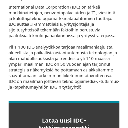
International Data Corporation (IDC) on tärkeä
markkinatietojen, neuvontapalveluiden ja IT-, viestintä-
ja kuluttajateknologiamarkkinatapahtumien tuottaja.
IDC auttaa IT-ammattilaisia, yritysjohtajia ja
sijoitusyhteisöä tekemään faktoihin perustuvia
päätöksiä teknologiahankinnoissa ja yritysstrategiassa.
Yli 1 100 IDC-analyytikkoa tarjoaa maailmanlaajuista,
alueellista ja paikallista asiantuntemusta teknologian ja
alan mahdollisuuksista ja trendeistä yli 110 maassa
ympäri maailman. IDC on 50 vuoden ajan tarjonnut
strategisia näkemyksiä helpottamaan asiakkaitamme
saavuttamaan tärkeimmän liiketoimintatavoitteensa.
IDC on maailman johtavan teknologiamedia-, -tutkimus-
ja -tapahtumayhtiön IDG:n tytäryhtiö.
Lataa uusi IDC-