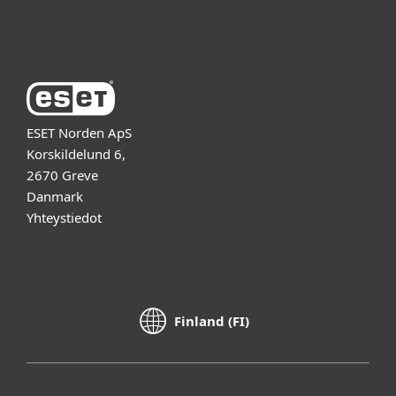
Tietoja ESETistä
ESET Norden ApS
Korskildelund 6,
2670 Greve
Danmark
Yhteystiedot
Finland (FI)