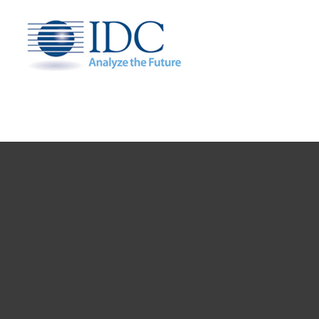
Kotikäyttäjät
Yrityskäyttäjät
Kumppanit
Tuki