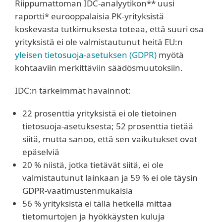
Riippumattoman IDC-analyytikon** uusi
raportti* eurooppalaisia PK-yrityksistä
koskevasta tutkimuksesta toteaa, että suuri osa
yrityksistä ei ole valmistautunut heitä EU:n
yleisen tietosuoja-asetuksen (GDPR)
myötä
kohtaaviin merkittäviin säädösmuutoksiin.
IDC:n tärkeimmät havainnot:
22 prosenttia yrityksistä ei ole tietoinen
tietosuoja-asetuksesta; 52 prosenttia tietää
siitä, mutta sanoo, että sen vaikutukset ovat
epäselviä
20 % niistä, jotka tietävät siitä, ei ole
valmistautunut lainkaan ja 59 % ei ole täysin
GDPR-vaatimustenmukaisia
56 % yrityksistä ei tällä hetkellä mittaa
tietomurtojen ja hyökkäysten kuluja