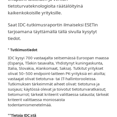
tietoturvateknologioita räätälöityinä
kaikenkokoisille yrityksille.
Saat IDC-tutkimusraportin ilmaiseksi ESETin
tarjoamana täyttämällä tällä sivulla kysytyt
tiedot.
* Tutkimustiedot
IDC kysyi 700 vastaajalta seitsemässä Euroopan maassa
(Espanja, Tšekin tasavalta, Yhdistynyt kuningaskunta,
Italia, Slovakia, Alankomaat, Saksa). Tutkitut yritykset
olivat 50–500 endpoint-laitteen PK-yrityksiä eri aloilta;
vastaajat olivat tietoturva- tai IT-hallintorooleissa.
Tutkimuksen tärkeimmät aiheet olivat: tietoturva ja
suojaus; käytössä olevat ja toivotut tietoturvaratkaisut;
tietomurrot; tärkeät kriteerit valittaessa salausta; tärkeät
kriteerit valittaessa moniosaista
todentamismenetelmää.
**Tietoja IDC:stä