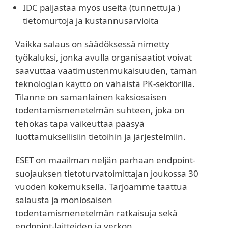
IDC paljastaa myös useita (tunnettuja )
tietomurtoja ja kustannusarvioita
Vaikka salaus on säädöksessä nimetty
työkaluksi, jonka avulla organisaatiot voivat
saavuttaa vaatimustenmukaisuuden, tämän
teknologian käyttö on vähäistä PK-sektorilla.
Tilanne on samanlainen kaksiosaisen
todentamismenetelmän suhteen, joka on
tehokas tapa vaikeuttaa pääsyä
luottamuksellisiin tietoihin ja järjestelmiin.
ESET on maailman neljän parhaan endpoint-
suojauksen tietoturvatoimittajan joukossa 30
vuoden kokemuksella. Tarjoamme taattua
salausta ja moniosaisen
todentamismenetelmän ratkaisuja sekä
endpoint-laitteiden ja verkon