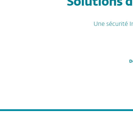
Solutions d
Une sécurité I
D