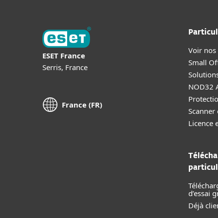
Particul
Voir nos
ESET France
Small Off
Serris, France
Solution
NOD32 A
Protectio
France (FR)
Scanner 
Licence 
Télécha
particul
Téléchar
d’essai g
Déjà clie