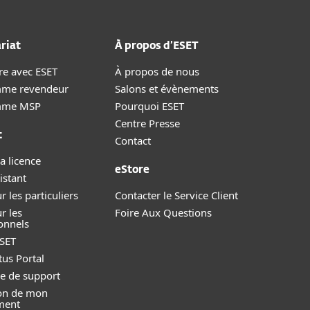
riat
À propos d’ESET
re avec ESET
À propos de nous
me revendeur
Salons et évènements
mme MSP
Pourquoi ESET
Centre Presse
t
Contact
a licence
eStore
istant
r les particuliers
Contacter le Service Client
r les
Foire Aux Questions
onnels
SET
tus Portal
 de support
ion de mon
ment