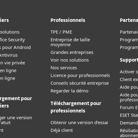
iers
Professionnels
Partena
 solutions
TPE / PME
Partenai
ice Security
Entreprise de taille
Program
moyenne
s pour Android
Progra
Grandes entreprises
ntivirus
Voir nos solutions
Suppor
n vie privée
Nos services
en ligne
Activer s
Licence pour professionnels
en ligne
Client ex
Conseils sécurité entreprise
Aide pou
Regarder la démo
Aide pou
rgement pour
professi
Téléchargement pour
iers
Forum E
professionnels
ESET Sta
ger une version
ratuit
Obtenir une version d’essai
Demande
nt
Déjà client
Résiliat
abonne