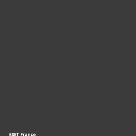
Particuliers
Professionnels
Partenariat
Support
À propos d’ESET
ESET France