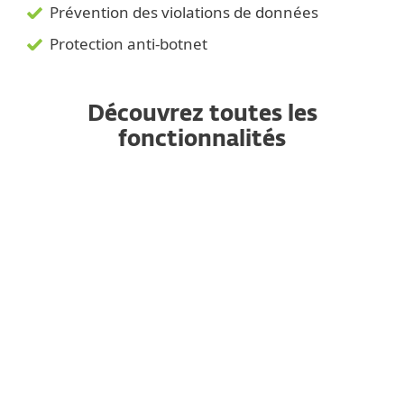
Prévention des violations de données
Protection anti-botnet
Découvrez toutes les
fonctionnalités
Filtrage Web
Pare-feu du serveur hôte
Bouclier Anti-Ransomware
Gestion des vulnérabilités et des
correctifs
Protection contre les attaques