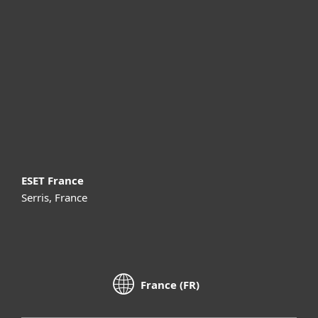
Professionnels
Partenariat
Support
À propos d’ESET
ESET France
Serris, France
France (FR)