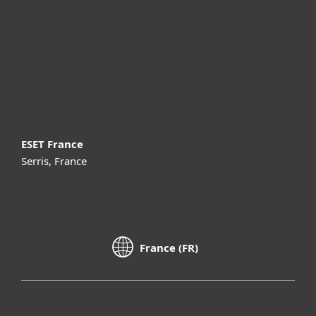
Partenariat
Support
À propos d’ESET
ESET France
Serris, France
France (FR)