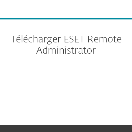
MENU
Télécharger ESET Remote
Administrator
All-in-one installer
Appareils virtuels
Installateurs autonomes