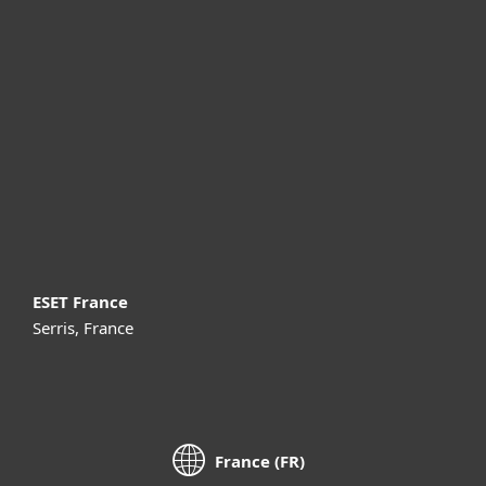
Professionnels
Partenariat
Support
À propos d’ESET
ESET France
Serris, France
France (FR)