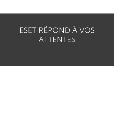
ESET RÉPOND À VOS
ATTENTES
Administration à distance
Rapports, Logs & Notifications
Vitesse et stabilité du réseau