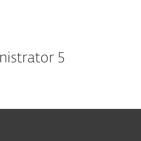
Acheter
À propos
France
Équipe
Espace
commerciale
client
istrator 5