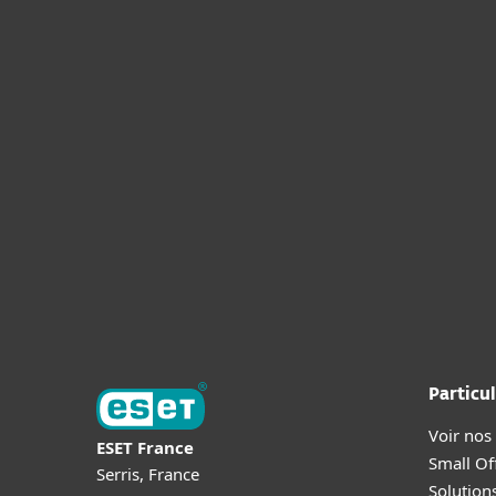
Particul
Voir nos
ESET France
Small Off
Serris, France
Solution