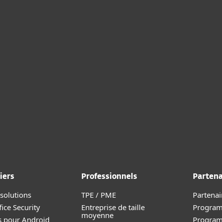
iers
Professionnels
Partena
 solutions
TPE / PME
Partenai
ice Security
Entreprise de taille
Program
moyenne
s pour Android
Progra