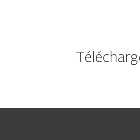
Particuliers
Entreprises
ESET Remote Administrator Version 5
Downl
Plateforme ESET
Solution
PROTECT
Télécharg