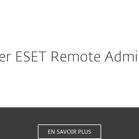
Partenaires
oad
Pourquoi choisir
s
Services
Partenaires
ESET ?
er ESET Remote Admin
EN SAVOIR PLUS