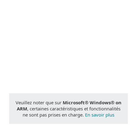
Documentation
Options de téléchargement
Retour au téléchargement simple
Choisissez une autre version du produit
Veuillez noter que sur
Microsoft® Windows® on
ARM
, certaines caractéristiques et fonctionnalités
ne sont pas prises en charge.
En savoir plus