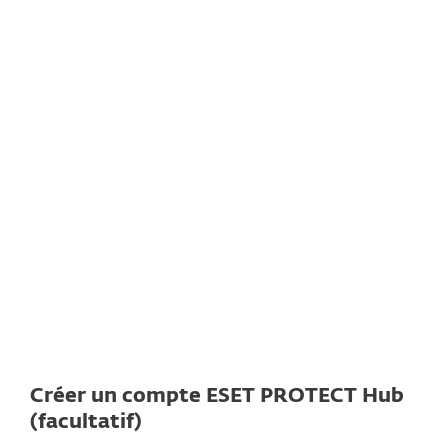
TÉLÉCHARGER
Documentation
Options de téléchargement
Retour au téléchargement simple
Choisissez une autre version du produit
Créer un compte ESET PROTECT Hub
(facultatif)