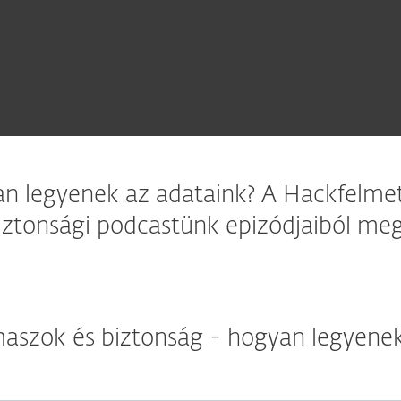
an legyenek az adataink? A Hackfelme
iztonsági podcastünk epizódjaiból me
maszok és biztonság - hogyan legyenek