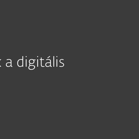
ast #12
a digitális