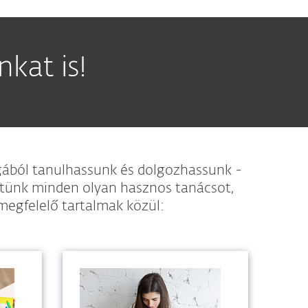
kat is!
gából tanulhassunk és dolgozhassunk -
ttünk minden olyan hasznos tanácsot,
megfelelő tartalmak közül: