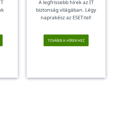
IT
A legfrissebb hírek az IT
nk
biztonság világában. Légy
naprakész az ESET-tel!
TOVÁBB A HÍREKHEZ