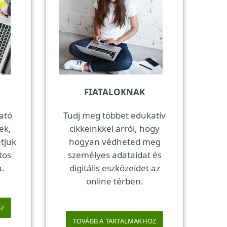
FIATALOKNAK
ató
Tudj meg többet edukatív
ek,
cikkeinkkel arról, hogy
tjük
hogyan védheted meg
tos
személyes adataidat és
a.
digitális eszközeidet az
online térben.
OZ
TOVÁBB A TARTALMAKHOZ