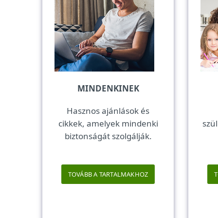
MINDENKINEK
Hasznos ajánlások és
cikkek, amelyek mindenki
szül
biztonságát szolgálják.
TOVÁBB A TARTALMAKHOZ
T