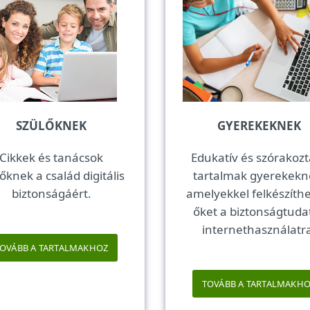
SZÜLŐKNEK
GYEREKEKNEK
Cikkek és tanácsok
Edukatív és szórakozt
őknek a család digitális
tartalmak gyerekekn
biztonságáért.
amelyekkel felkészíthe
őket a biztonságtuda
internethasználatr
OVÁBB A TARTALMAKHOZ
TOVÁBB A TARTALMAKH