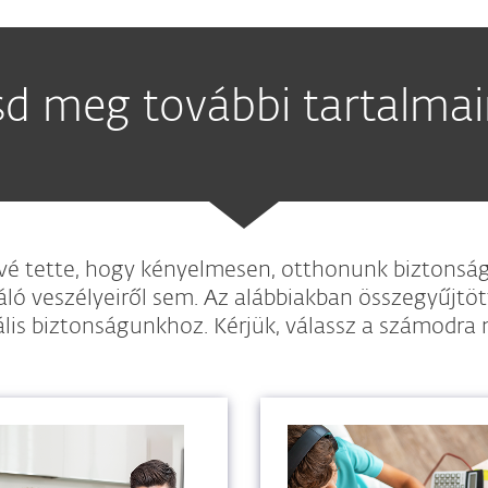
sd meg további tartalmain
ővé tette, hogy kényelmesen, otthonunk biztonsá
ló veszélyeiről sem. Az alábbiakban összegyűjtö
ális biztonságunkhoz. Kérjük, válassz a számodra 