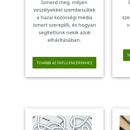
Ismerd meg, milyen
veszélyekkel szembesültek
a hazai közösségi média
sze
ismert szereplői, és hogyan
v
segítettünk nekik azok
elhárításában.
T
TOVÁBB AZ INFLUENCEREKHEZ