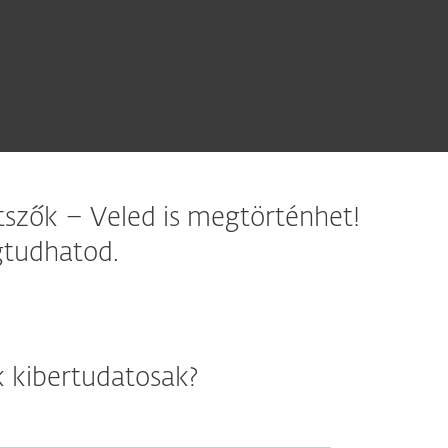
tszők – Veled is megtörténhet!
gtudhatod.
 kibertudatosak?