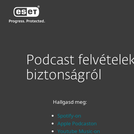
ESET
HU
Digitális biztonság
Podcast
Podc
Podcast felvételek 
biztonságról
Hallgasd meg:
Spotify-on
Apple Podcaston
Youtube Music-on