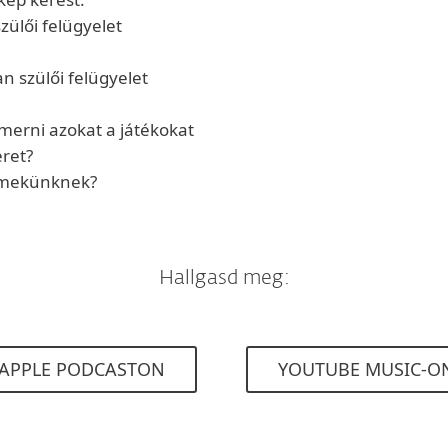
ülői felügyelet
n szülői felügyelet
merni azokat a játékokat
eret?
rmekünknek?
Hallgasd meg:
APPLE PODCASTON
YOUTUBE MUSIC-O