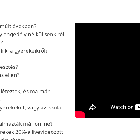
elmúlt években?
y engedély nélkül senkiről
i?
 ki a gyerekeikről?
kesztés?
ás ellen?
i léteztek, és ma már
.
gyerekeket, vagy az iskolai
talmazták már online?
erekek 20%-a livevideózott
kép kérést.