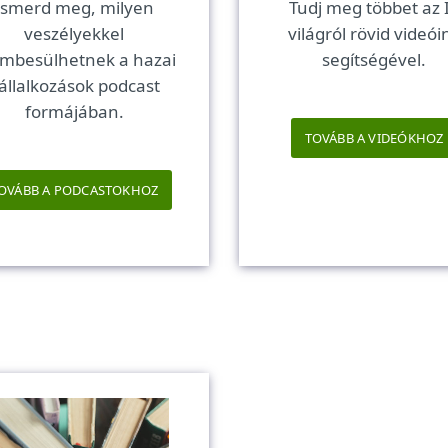
Ismerd meg, milyen
Tudj meg többet az 
veszélyekkel
világról rövid videói
mbesülhetnek a hazai
segítségével.
állalkozások podcast
formájában.
TOVÁBB A VIDEÓKHOZ
OVÁBB A PODCASTOKHOZ