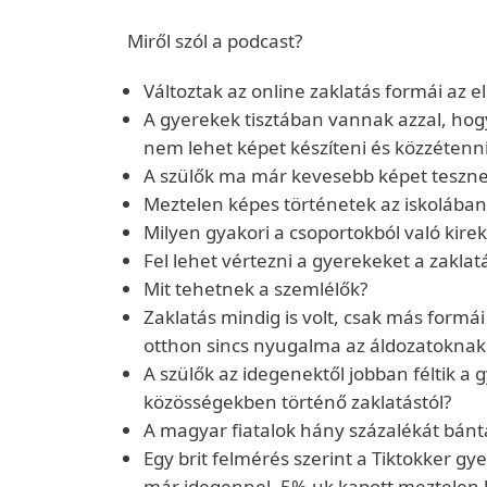
Miről szól a podcast?
Változtak az online zaklatás formái az 
A gyerekek tisztában vannak azzal, hog
nem lehet képet készíteni és közzétenn
A szülők ma már kevesebb képet tesznek
Meztelen képes történetek az iskolában
Milyen gyakori a csoportokból való kire
Fel lehet vértezni a gyerekeket a zaklat
Mit tehetnek a szemlélők?
Zaklatás mindig is volt, csak más formá
otthon sincs nyugalma az áldozatoknak
A szülők az idegenektől jobban féltik a 
közösségekben történő zaklatástól?
A magyar fiatalok hány százalékát bán
Egy brit felmérés szerint a Tiktokker gy
már idegennel, 5%-uk kapott meztelen 