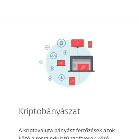
Kriptobányászat
A kriptovaluta bányász fertőzések azok
közé a rosszindulatú szoftverek közé