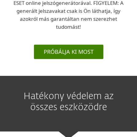
ESET online jelszógenerátorával. FIGYELEM: A
generált jelszavakat csak is Ön láthatja, így
azokról más garantáltan nem szerezhet
tudomást!
PRÓBÁLJA KI MOST
Hatékony védelem az
összes eszközödre