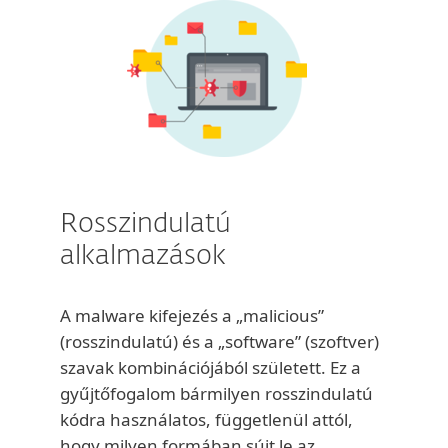
Rosszindulatú
alkalmazások
A malware kifejezés a „malicious”
(rosszindulatú) és a „software” (szoftver)
szavak kombinációjából született. Ez a
gyűjtőfogalom bármilyen rosszindulatú
kódra használatos, függetlenül attól,
hogy milyen formában sújt le az