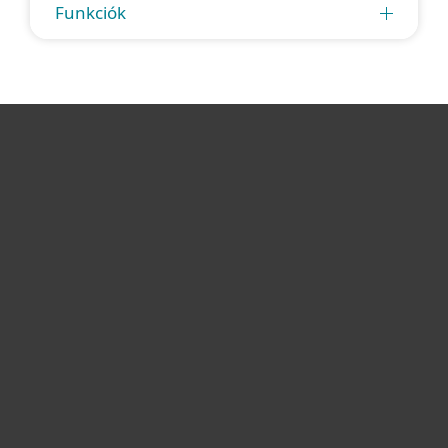
Funkciók
Otthonra
Cégeknek
Terméktámogatás
Vásárlás
Rólunk