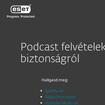
ESET
HU
Digitális biztonság
Podcast
Podc
Podcast felvételek 
biztonságról
Hallgasd meg:
Spotify-on
Apple Podcaston
Youtube Music-on