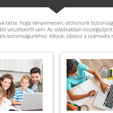
ővé tette, hogy kényelmesen, otthonunk biztonsá
ló veszélyeiről sem. Az alábbiakban összegyűjtö
ális biztonságunkhoz. Kérjük, válassz a számodra 