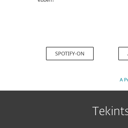
SPOTIFY-ON
A P
Tekint