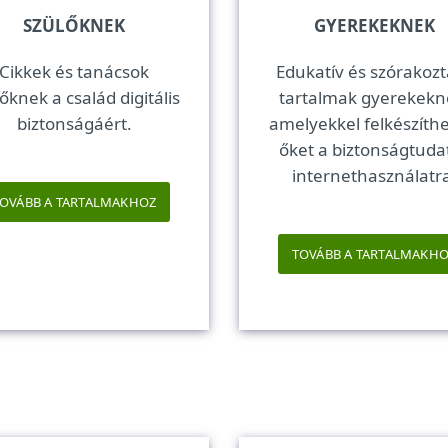
SZÜLŐKNEK
GYEREKEKNEK
Cikkek és tanácsok
Edukatív és szórakozt
őknek a család digitális
tartalmak gyerekekn
biztonságáért.
amelyekkel felkészíthe
őket a biztonságtuda
internethasználatr
OVÁBB A TARTALMAKHOZ
TOVÁBB A TARTALMAKH