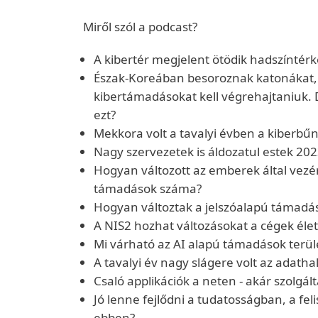
Miről szól a podcast?
A kibertér megjelent ötödik hadszíntér
Észak-Koreában besoroznak katonákat,
kibertámadásokat kell végrehajtaniuk. 
ezt?
Mekkora volt a tavalyi évben a kiberbűn
Nagy szervezetek is áldozatul estek 20
Hogyan változott az emberek által vezér
támadások száma?
Hogyan változtak a jelszóalapú támadá
A NIS2 hozhat változásokat a cégek éle
Mi várható az AI alapú támadások terül
A tavalyi év nagy slágere volt az adatha
Csaló applikációk a neten - akár szolgál
Jó lenne fejlődni a tudatosságban, a fe
ebben?