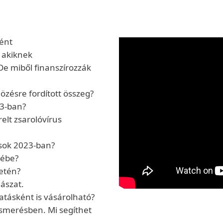
ként
 akiknek
De miből finanszírozzák
özésre fordított összeg?
23-ban?
elt zsarolóvírus
sok 2023-ban?
tébe?
etén?
lászat.
tatásként is vásárolható?
lismerésben. Mi segíthet