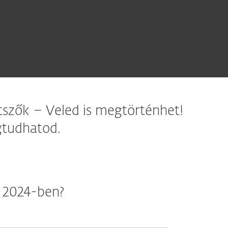
tszők – Veled is megtörténhet!
gtudhatod.
k 2024-ben?