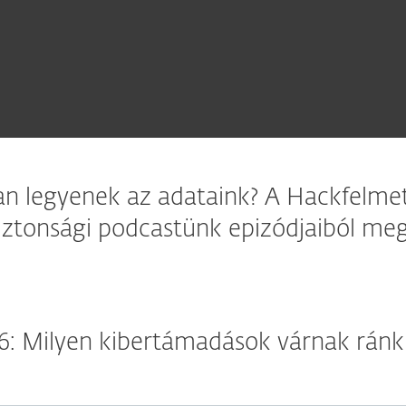
an legyenek az adataink? A Hackfelme
iztonsági podcastünk epizódjaiból me
6: Milyen kibertámadások várnak rán