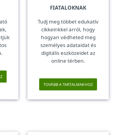
FIATALOKNAK
ató
Tudj meg többet edukatív
ek,
cikkeinkkel arról, hogy
tjük
hogyan védheted meg
tos
személyes adataidat és
a.
digitális eszközeidet az
online térben.
OZ
TOVÁBB A TARTALMAKHOZ