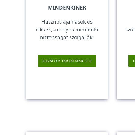
MINDENKINEK
Hasznos ajánlások és
cikkek, amelyek mindenki
szül
biztonságát szolgálják.
TOVÁBB A TARTALMAKHOZ
T