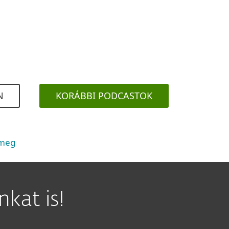
N
KORÁBBI PODCASTOK
 meg
kat is!