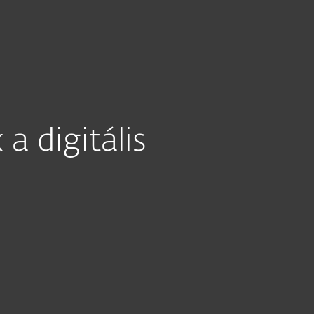
ast #16
a digitális