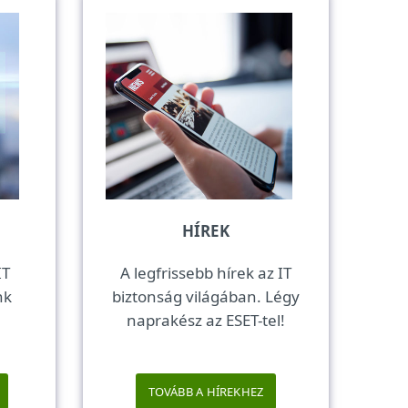
HÍREK
IT
A legfrissebb hírek az IT
nk
biztonság világában. Légy
naprakész az ESET-tel!
TOVÁBB A HÍREKHEZ