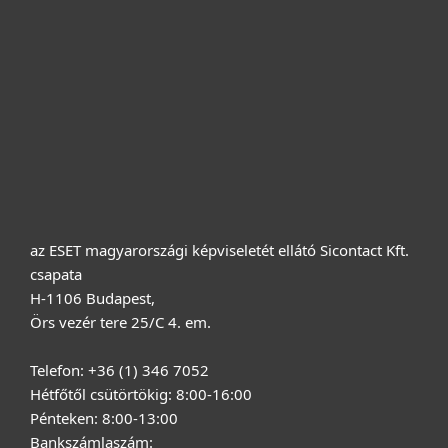
Cégeknek
Terméktámogatás
Vásárlás
Rólunk
az ESET magyarországi képviseletét ellátó Sicontact Kft.
csapata
H-1106 Budapest,
Örs vezér tere 25/C 4. em.
Telefon: +36 (1) 346 7052
Hétfőtől csütörtökig: 8:00-16:00
Pénteken: 8:00-13:00
Bankszámlaszám: