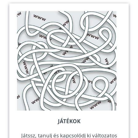
JÁTÉKOK
Játssz, tanulj és kapcsolódj ki változatos