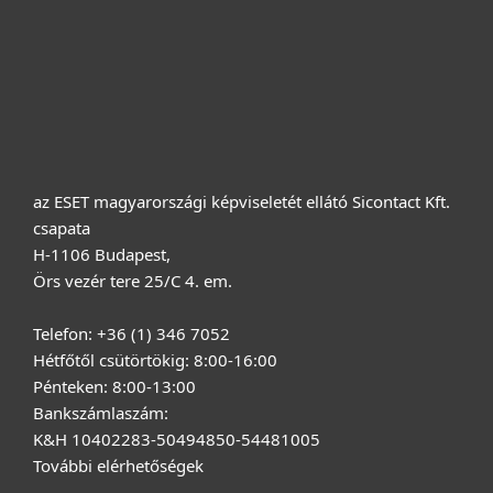
Terméktámogatás
Vásárlás
Rólunk
az ESET magyarországi képviseletét ellátó Sicontact Kft.
csapata
H-1106 Budapest,
Örs vezér tere 25/C 4. em.
Telefon: +36 (1) 346 7052
Hétfőtől csütörtökig: 8:00-16:00
Pénteken: 8:00-13:00
Bankszámlaszám:
K&H 10402283-50494850-54481005
További elérhetőségek