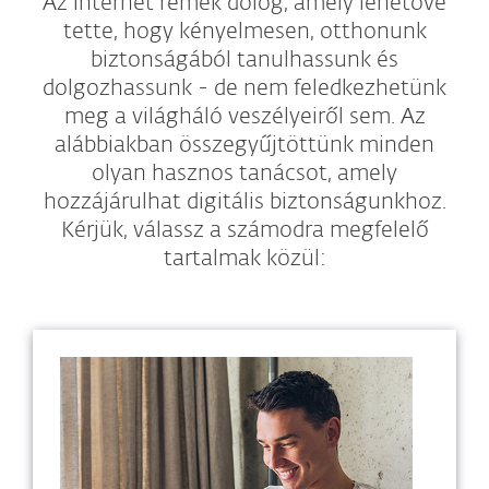
Az internet remek dolog, amely lehetővé
tette, hogy kényelmesen, otthonunk
biztonságából tanulhassunk és
dolgozhassunk - de nem feledkezhetünk
meg a világháló veszélyeiről sem. Az
alábbiakban összegyűjtöttünk minden
olyan hasznos tanácsot, amely
hozzájárulhat digitális biztonságunkhoz.
Kérjük, válassz a számodra megfelelő
tartalmak közül: