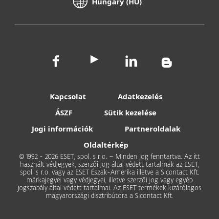
Hungary (HU)
Kapcsolat
Adatkezelés
ÁSZF
Sütik kezelése
Jogi információk
Partneroldalak
Oldaltérkép
© 1992 - 2026 ESET, spol. s r.o. – Minden jog fenntartva. Az itt
használt védjegyek, szerzői jog által védett tartalmak az ESET,
spol. s r.o. vagy az ESET Észak-Amerika illetve a Sicontact Kft.
márkajegyei vagy védjegyei, illetve szerzői jog vagy egyéb
jogszabály által védett tartalmai. Az ESET termékek kizárólagos
magyarországi disztribútora a Sicontact Kft.