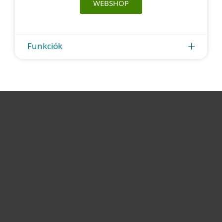
WEBSHOP
Funkciók
Otthonra
Cégeknek
Terméktámogatás
Vásárlás