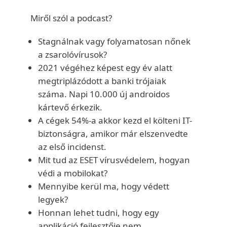
Miről szól a podcast?
Stagnálnak vagy folyamatosan nőnek
a zsarolóvírusok?
2021 végéhez képest egy év alatt
megtriplázódott a banki trójaiak
száma. Napi 10.000 új androidos
kártevő érkezik.
A cégek 54%-a akkor kezd el költeni IT-
biztonságra, amikor már elszenvedte
az első incidenst.
Mit tud az ESET vírusvédelem, hogyan
védi a mobilokat?
Mennyibe kerül ma, hogy védett
legyek?
Honnan lehet tudni, hogy egy
applikáció fejlesztője nem