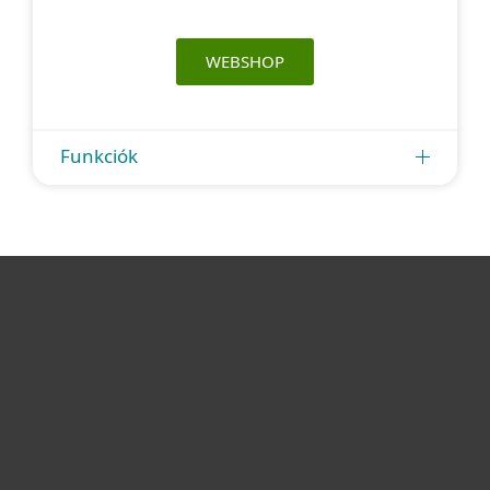
WEBSHOP
Funkciók
Otthonra
Cégeknek
Terméktámogatás