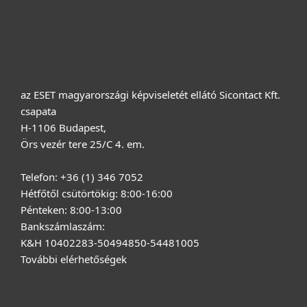
Vásárlás
Rólunk
az ESET magyarországi képviseletét ellátó Sicontact Kft.
csapata
H-1106 Budapest,
Örs vezér tere 25/C 4. em.
Telefon: +36 (1) 346 7052
Hétfőtől csütörtökig: 8:00-16:00
Pénteken: 8:00-13:00
Bankszámlaszám:
K&H 10402283-50494850-54481005
További elérhetőségek