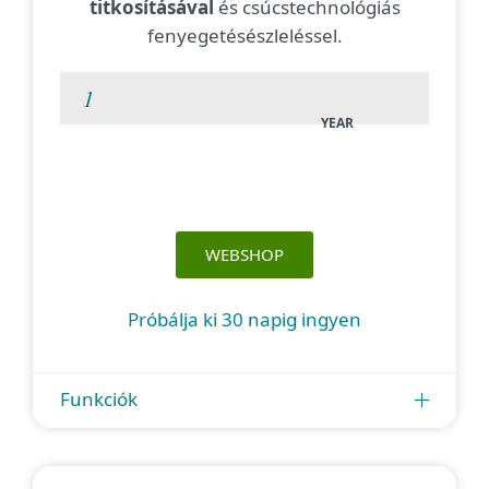
titkosításával
és csúcstechnológiás
fenyegetésészleléssel.
YEAR
WEBSHOP
Próbálja ki 30 napig ingyen
Funkciók