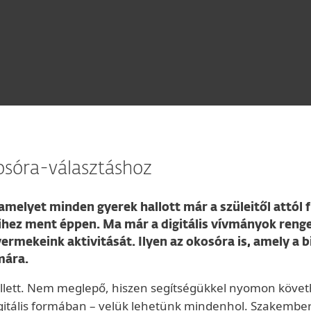
sóra-választáshoz
amelyet minden gyerek hallott már a szüleitől attól f
ihez ment éppen. Ma már a digitális vívmányok renge
ekeink aktivitását. Ilyen az okosóra is, amely a b
mára.
ellett. Nem meglepő, hiszen segítségükkel nyomon követ
itális formában – velük lehetünk mindenhol. Szakember