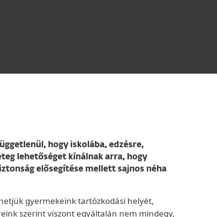
üggetlenül, hogy iskolába, edzésre,
teg lehetőséget kínálnak arra, hogy
iztonság elősegítése mellett sajnos néha
hetjük gyermekeink tartózkodási helyét,
eink szerint viszont egyáltalán nem mindegy,