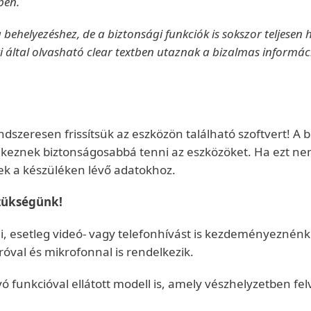
ben.
tya behelyezéshez, de a biztonsági funkciók is sokszor teljes
rki által olvasható clear textben utaznak a bizalmas informác
dszeresen frissítsük az eszközön található szoftvert! A b
yekeznek biztonságosabbá tenni az eszközöket. Ha ezt ne
nek a készüléken lévő adatokhoz.
szükségünk!
, esetleg videó- vagy telefonhívást is kezdeményeznén
óval és mikrofonnal is rendelkezik.
 funkcióval ellátott modell is, amely vészhelyzetben felv