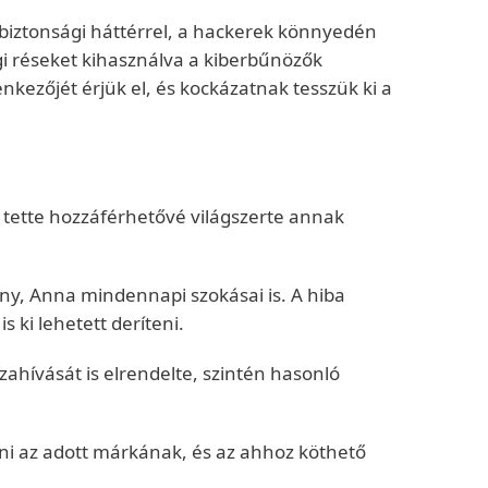
biztonsági háttérrel, a hackerek könnyedén
i réseket kihasználva a kiberbűnözők
nkezőjét érjük el, és kockázatnak tesszük ki a
tette hozzáférhetővé világszerte annak
ány, Anna mindennapi szokásai is. A hiba
 ki lehetett deríteni.
ahívását is elrendelte, szintén hasonló
rni az adott márkának, és az ahhoz köthető