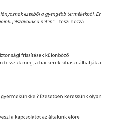
en hiányoznak ezekből a gyengébb termékekből. Ez
ióink, jelszavaink a neten”
– teszi hozzá
iztonsági frissítések különböző
m tesszük meg, a hackerek kihasználhatják a
k gyermekünkkel? Ezesetben keressünk olyan
eszi a kapcsolatot az általunk előre