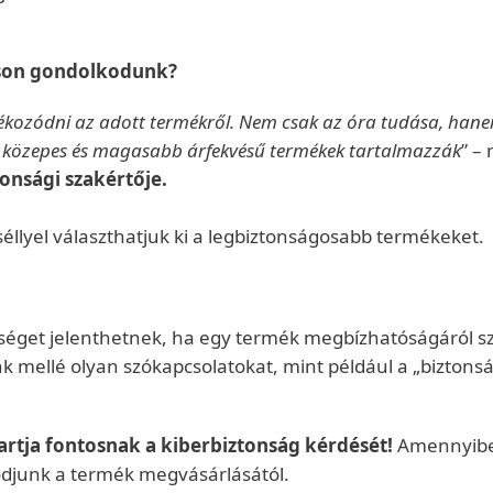
áson gondolkodunk?
ájékozódni az adott termékről. Nem csak az óra tudása, han
 a közepes és magasabb árfekvésű termékek tartalmazzák
” –
tonsági szakértője.
éllyel választhatjuk ki a legbiztonságosabb termékeket.
séget jelenthetnek, ha egy termék megbízhatóságáról sze
k mellé olyan szókapcsolatokat, mint például a „biztons
artja fontosnak a kiberbiztonság kérdését!
Amennyiben
odjunk a termék megvásárlásától.