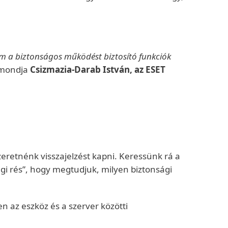
em a biztonságos működést biztosító funkciók
 mondja
Csizmazia-Darab István, az ESET
retnénk visszajelzést kapni. Keressünk rá a
ági rés”, hogy megtudjuk, milyen biztonsági
 az eszköz és a szerver közötti