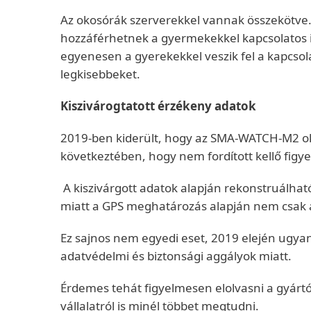
Az okosórák szerverekkel vannak összekötve
hozzáférhetnek a gyermekekkel kapcsolatos i
egyenesen a gyerekekkel veszik fel a kapcsola
legkisebbeket.
Kiszivárogtatott érzékeny adatok
2019-ben kiderült, hogy az SMA-WATCH-M2 oko
következtében, hogy nem fordított kellő figy
A kiszivárgott adatok alapján rekonstruálhat
miatt a GPS meghatározás alapján nem csak az 
Ez sajnos nem egyedi eset, 2019 elején ugyan
adatvédelmi és biztonsági aggályok miatt.
Érdemes tehát figyelmesen elolvasni a gyártó
vállalatról is minél többet megtudni.