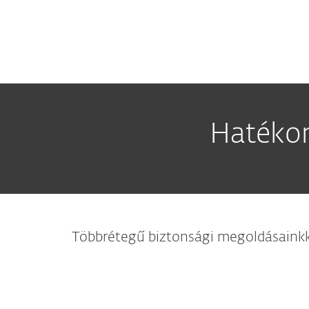
Hatékon
Többrétegű biztonsági megoldásainkk