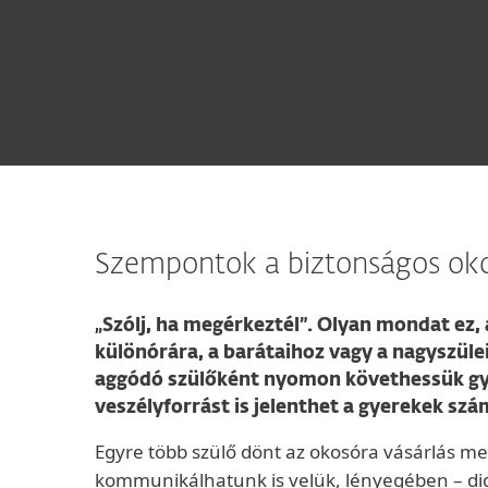
Szempontok a biztonságos oko
„Szólj, ha megérkeztél”. Olyan mondat ez, 
különórára, a barátaihoz vagy a nagyszüle
aggódó szülőként nyomon követhessük gyerm
veszélyforrást is jelenthet a gyerekek szá
Egyre több szülő dönt az okosóra vásárlás m
kommunikálhatunk is velük, lényegében – dig