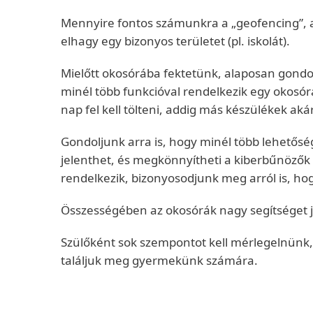
Mennyire fontos számunkra a „geofencing”, az
elhagy egy bizonyos területet (pl. iskolát).
Mielőtt okosórába fektetünk, alaposan gondolj
minél több funkcióval rendelkezik egy okosór
nap fel kell tölteni, addig más készülékek akár
Gondoljunk arra is, hogy minél több lehetősége
jelenthet, és megkönnyítheti a kiberbűnözők 
rendelkezik, bizonyosodjunk meg arról is, hogy
Összességében az okosórák nagy segítséget j
Szülőként sok szempontot kell mérlegelnünk,
találjuk meg gyermekünk számára.