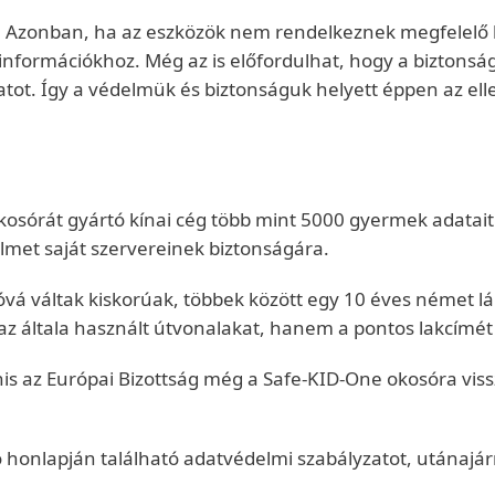
. Azonban, ha az eszközök nem rendelkeznek megfelelő 
nformációkhoz. Még az is előfordulhat, hogy a biztonság
tot. Így a védelmük és biztonságuk helyett éppen az elle
sórát gyártó kínai cég több mint 5000 gyermek adatait 
elmet saját szervereinek biztonságára.
óvá váltak kiskorúak, többek között egy 10 éves német l
általa használt útvonalakat, hanem a pontos lakcímét is
is az Európai Bizottság még a Safe-KID-One okosóra vissz
 honlapján található adatvédelmi szabályzatot, utánajá