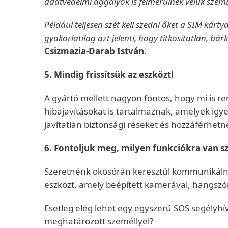
adatvédelmi aggályok is felmerülnek velük szem
Például teljesen szét kell szedni őket a SIM kár
gyakorlatilag azt jelenti, hogy titkosítatlan, bá
Csizmazia-Darab István.
5. Mindig frissítsük az eszközt!
A gyártó mellett nagyon fontos, hogy mi is ren
hibajavításokat is tartalmaznak, amelyek ig
javítatlan biztonsági réseket és hozzáférhet
6. Fontoljuk meg, milyen funkciókra van 
Szeretnénk okosórán keresztül kommunikálni
eszközt, amely beépített kamerával, hangszór
Esetleg elég lehet egy egyszerű SOS segélyhívó
meghatározott személlyel?