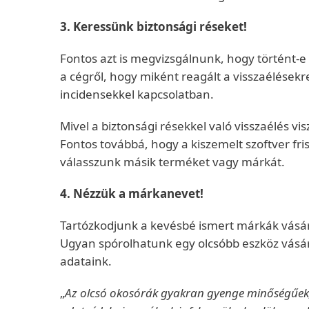
3. Keressünk biztonsági réseket!
Fontos azt is megvizsgálnunk, hogy történt-e
a cégről, hogy miként reagált a visszaélésekr
incidensekkel kapcsolatban.
Mivel a biztonsági résekkel való visszaélés v
Fontos továbbá, hogy a kiszemelt szoftver fri
válasszunk másik terméket vagy márkát.
4. Nézzük a márkanevet!
Tartózkodjunk a kevésbé ismert márkák vásárlás
Ugyan spórolhatunk egy olcsóbb eszköz vásárl
adataink.
„
Az olcsó okosórák gyakran gyenge minőségűek,