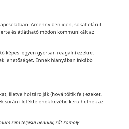
kapcsolatban. Amennyiben igen, sokat elárul
lismerte és átlátható módon kommunikált az
rtó képes legyen gyorsan reagálni ezekre.
ennek lehetőségét. Ennek hiányában inkább
illetve hol tárolják (hová töltik fel) ezeket.
k során illetéktelenek kezébe kerülhetnek az
mum sem teljesül bennük, sőt komoly