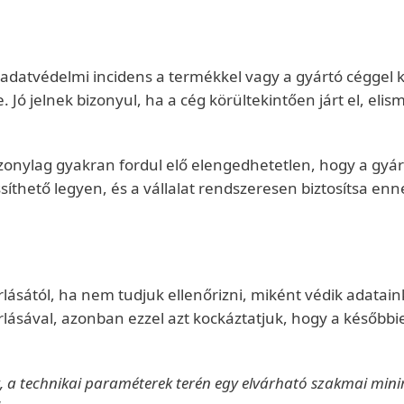
 adatvédelmi incidens a termékkel vagy a gyártó céggel 
e. Jó jelnek bizonyul, ha a cég körültekintően járt el, e
iszonylag gyakran fordul elő elengedhetetlen, hogy a gyá
ssíthető legyen, és a vállalat rendszeresen biztosítsa 
ától, ha nem tudjuk ellenőrizni, miként védik adatainkat, 
ásával, azonban ezzel azt kockáztatjuk, hogy a későbbie
 a technikai paraméterek terén egy elvárható szakmai mini