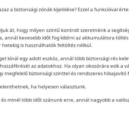
az a biztonsági zónák kijelölése? Ezzel a funkcióval ér
uk át, hogy milyen szintű kontrolt szeretnénk a segítsé
a, annál kevesebb időt fog kibírni az akkumulátora tölté
 hetekig is használhatók feltöltés nélkül.
t kínál egy adott eszköz, annál több biztonsági rés kelet
hozzáférését az adatokhoz. Ha olyan okosórára esik a vá
 megfelelő biztonsági szinttel és rendszeres hibajavító f
elenthetnek, ha helyesen választunk.
 és minél több időt szánunk erre, annál nagyobb a valós