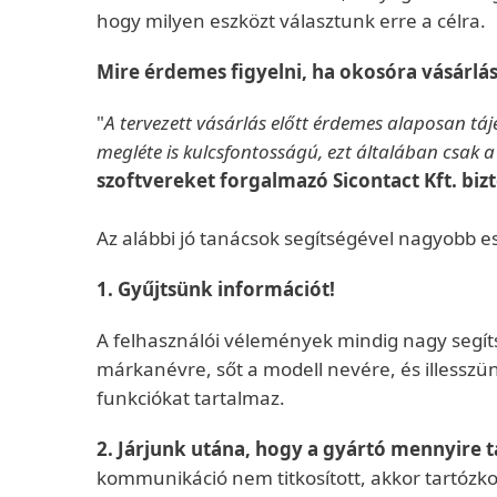
hogy milyen eszközt választunk erre a célra.
Mire érdemes figyelni, ha okosóra vásárl
"
A tervezett vásárlás előtt érdemes alaposan t
megléte is kulcsfontosságú, ezt általában csak
szoftvereket forgalmazó Sicontact Kft. biz
Az alábbi jó tanácsok segítségével nagyobb es
1. Gyűjtsünk információt!
A felhasználói vélemények mindig nagy segít
márkanévre, sőt a modell nevére, és illesszün
funkciókat tartalmaz.
2. Járjunk utána, hogy a gyártó mennyire t
kommunikáció nem titkosított, akkor tartózk