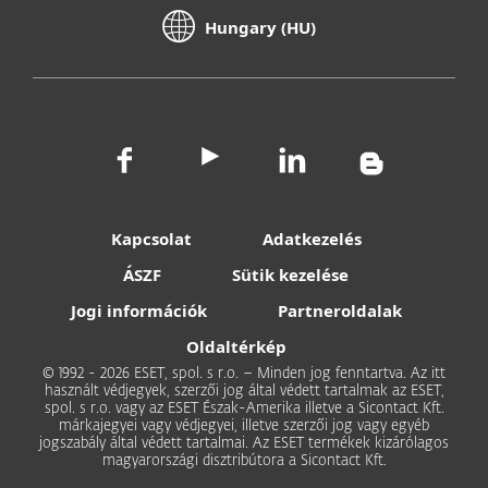
Hungary (HU)
Kapcsolat
Adatkezelés
ÁSZF
Sütik kezelése
Jogi információk
Partneroldalak
Oldaltérkép
© 1992 - 2026 ESET, spol. s r.o. – Minden jog fenntartva. Az itt
használt védjegyek, szerzői jog által védett tartalmak az ESET,
spol. s r.o. vagy az ESET Észak-Amerika illetve a Sicontact Kft.
márkajegyei vagy védjegyei, illetve szerzői jog vagy egyéb
jogszabály által védett tartalmai. Az ESET termékek kizárólagos
magyarországi disztribútora a Sicontact Kft.