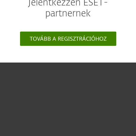
Jelentkezzen ESET-
partnernek
TOVÁBB A REGISZTRÁCIÓHOZ
Otthonra
Cégeknek
Terméktámogatás
Vásárlás