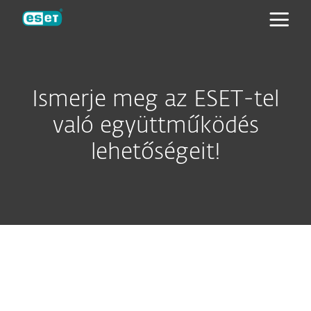
ESET
Ismerje meg az ESET-tel
való együttműködés
lehetőségeit!
Az ESET-re nyugodtan
alapozhat
"Az ESET-tel folytatott
együttműködésünknek köszönhetően már