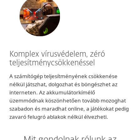
Komplex vírusvédelem, zéró
teljesítménycsökkenéssel
A számítógép teljesítményének csökkenése
nélkül játszhat, dolgozhat és böngészhet az
interneten. Az akkumulátorkímélő
üzemmódnak köszönhetően tovább mozoghat
szabadon és maradhat online, a játékokat pedig
zavaró felugró ablakok nélkül élvezheti.
Mit gondolnak rólunk az