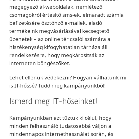
megegyező ál-weboldalak, nemlétező
csomagokról értesítő sms-ek, elmaradt számla
befizetésére ösztönző e-mailek, eladó
termékeink megvásárlásával kecsegtető
üzenetek – az online tér csalói számára a
hiszékenység kifogyhatatlan tárháza áll
rendelkezésre, hogy megkárosítsák az
interneten böngészőket.
Lehet ellenük védekezni? Hogyan válhatunk mi
is IT-hőssé? Tudd meg kampányunkból!
Ismerd meg IT-hőseinket!
Kampányunkban azt tűztük ki célul, hogy
minden felhasználó tudatosabbá váljon a
mindennapos internethasználat során, és