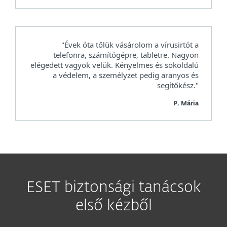
"Évek óta tőlük vásárolom a vírusirtót a
telefonra, számítógépre, tabletre. Nagyon
elégedett vagyok velük. Kényelmes és sokoldalú
a védelem, a személyzet pedig aranyos és
segítőkész."
P. Mária
ESET biztonsági tanácsok
első kézből