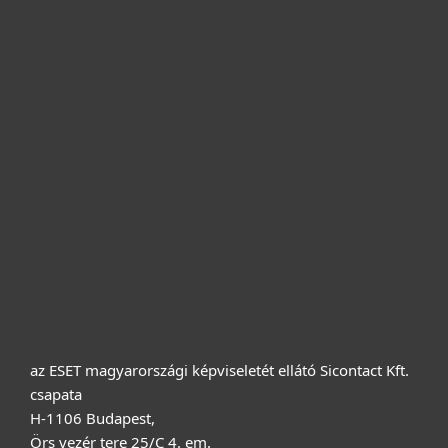
Otthonra
Cégeknek
Terméktámogatás
Vásárlás
Rólunk
az ESET magyarországi képviseletét ellátó Sicontact Kft.
csapata
H-1106 Budapest,
Örs vezér tere 25/C 4. em.