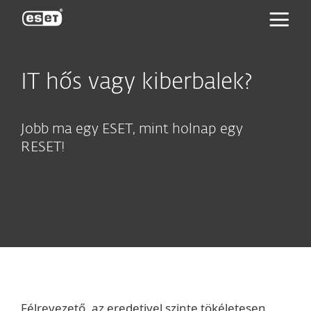
ESET
IT hős vagy kiberbalek?
Jobb ma egy ESET, mint holnap egy
RESET!
Félrevezető, az eredetivel szinte tökéletesen