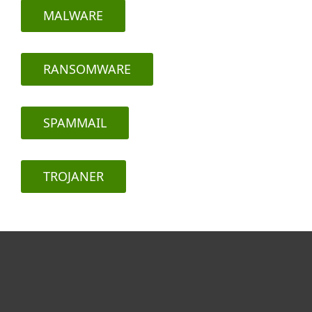
MALWARE
RANSOMWARE
SPAMMAIL
TROJANER
Per privati