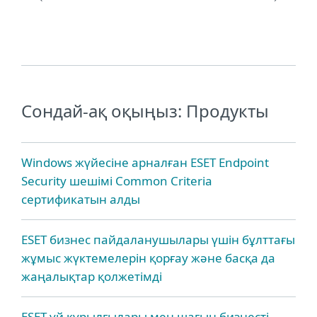
Сондай-ақ оқыңыз: Продукты
Windows жүйесіне арналған ESET Endpoint
Security шешімі Common Criteria
сертификатын алды
ESET бизнес пайдаланушылары үшін бұлттағы
жұмыс жүктемелерін қорғау және басқа да
жаңалықтар қолжетімді
ESET үй құрылғылары мен шағын бизнесті