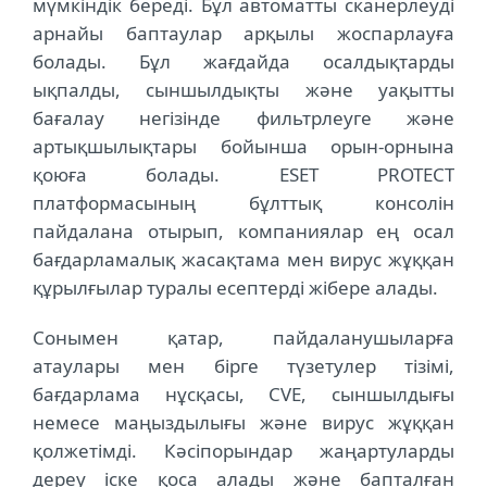
мүмкіндік береді. Бұл автоматты сканерлеуді
арнайы баптаулар арқылы жоспарлауға
болады. Бұл жағдайда осалдықтарды
ықпалды, сыншылдықты және уақытты
бағалау негізінде фильтрлеуге және
артықшылықтары бойынша орын-орнына
қоюға болады. ESET PROTECT
платформасының бұлттық консолін
пайдалана отырып, компаниялар ең осал
бағдарламалық жасақтама мен вирус жұққан
құрылғылар туралы есептерді жібере алады.
Сонымен қатар, пайдаланушыларға
атаулары мен бірге түзетулер тізімі,
бағдарлама нұсқасы, CVE, сыншылдығы
немесе маңыздылығы және вирус жұққан
қолжетімді. Кәсіпорындар жаңартуларды
дереу іске қоса алады және бапталған