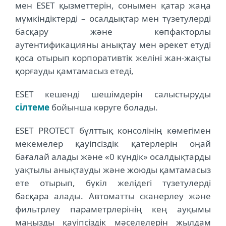
мен ESET қызметтерін, сонымен қатар жаңа
мүмкіндіктерді – осалдықтар мен түзетулерді
басқару және көпфакторлы
аутентификацияны анықтау мен әрекет етуді
қоса отырып корпоративтік желіні жан-жақты
қорғауды қамтамасыз етеді,
ESET кешенді шешімдерін салыстыруды
сілтеме
бойынша көруге болады.
ESET PROTECT бұлттық консолінің көмегімен
мекемелер қауіпсіздік қатерлерін оңай
бағалай алады және «0 күндік» осалдықтарды
уақтылы анықтауды және жоюды қамтамасыз
ете отырып, бүкіл желідегі түзетулерді
басқара алады. Автоматты сканерлеу және
фильтрлеу параметрлерінің кең ауқымы
маңызды қауіпсіздік мәселелерін жылдам