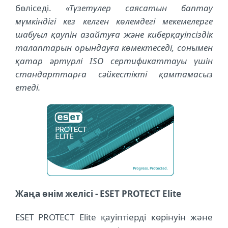
бөліседі.
«Түзетулер саясатын баптау
мүмкіндігі кез келген көлемдегі мекемелерге
шабуыл қаупін азайтуға және киберқауіпсіздік
талаптарын орындауға көмектеседі, сонымен
қатар әртүрлі ISO сертификаттауы үшін
стандарттарға сәйкестікті қамтамасыз
етеді.
Жаңа
өнім
желісі
- ESET PROTECT Elite
ESET PROTECT Elite қауіптіерді көрінуін және