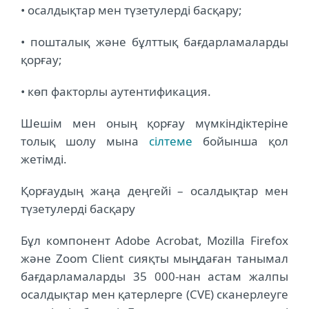
• осалдықтар мен түзетулерді басқару;
• пошталық және бұлттық бағдарламаларды
қорғау;
• көп факторлы аутентификация.
Шешім мен оның қорғау мүмкіндіктеріне
толық шолу мына
сілтеме
бойынша қол
жетімді.
Қорғаудың жаңа деңгейі – осалдықтар мен
түзетулерді басқару
Бұл компонент Adobe Acrobat, Mozilla Firefox
және Zoom Client сияқты мыңдаған танымал
бағдарламаларды 35 000-нан астам жалпы
осалдықтар мен қатерлерге (CVE) сканерлеуге