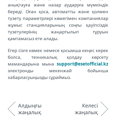
анықтауға және назар аударуға мүмкіндік
береді. Оған қоса, автоматты және қолмен
түзету параметрлері көмегімен компаниялар
жұмыс станцияларының соңғы қауіпсіздік
түзетулерінің жаңартылып тұруын
қамтамасыз ете алады.
Егер сізге көмек немесе қосымша кеңес керек
болса, техникалық қолдау көрсету
мамандарына мына
support@esetofficial.kz
электронды мекенжай бойынша
хабарласуыңызды сұраймыз.
Алдыңғы
Келесі
жаңалық
жаңалық