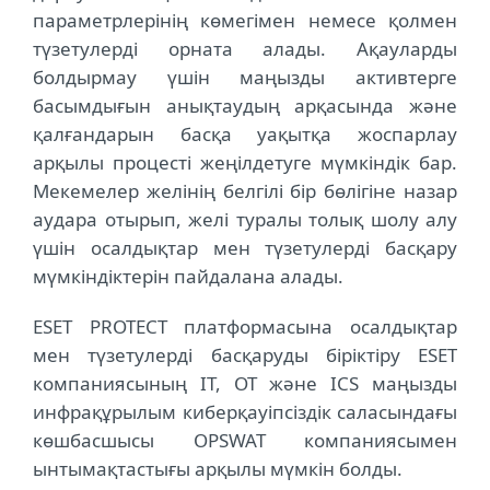
параметрлерінің көмегімен немесе қолмен
түзетулерді орната алады. Ақауларды
болдырмау үшін маңызды активтерге
басымдығын анықтаудың арқасында және
қалғандарын басқа уақытқа жоспарлау
арқылы процесті жеңілдетуге мүмкіндік бар.
Мекемелер желінің белгілі бір бөлігіне назар
аудара отырып, желі туралы толық шолу алу
үшін осалдықтар мен түзетулерді басқару
мүмкіндіктерін пайдалана алады.
ESET PROTECT платформасына осалдықтар
мен түзетулерді басқаруды біріктіру ESET
компаниясының IT, OT және ICS маңызды
инфрақұрылым киберқауіпсіздік саласындағы
көшбасшысы OPSWAT компаниясымен
ынтымақтастығы арқылы мүмкін болды.