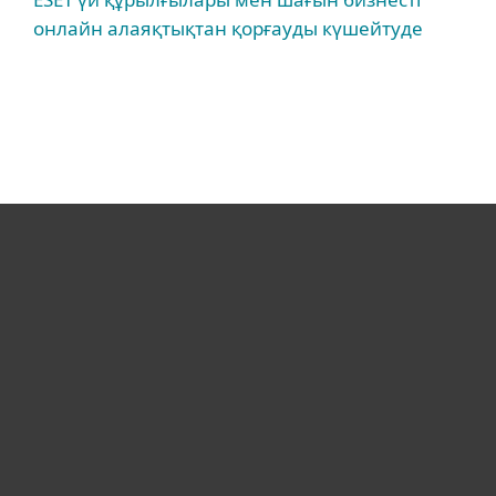
онлайн алаяқтықтан қорғауды күшейтуде
Үйге арналған
Бизнеске арналған
Неліктен ESET
Қолдау