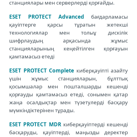
станциялары мен серверлерді қорғайды.
ESET PROTECT Advanced
бағдарламасы
қауіптерге қарсы тұратын жетекші
технологиялар мен толыұ дискілік
шифрлаудың арқасында жұмыс
станцияларының кеңейтілген қорғауын
қамтамасыз етеді
ESET PROTECT Complete
киберқауіпті азайту
үшін жұмыс станцияларын, бұлттық
қосымшалар мен пошталшарды кешенді
қорғауды қамтамасыз етеді, сонымен қатар
жаңа осалдықтар мен түзетулерді басқару
мүмкіндіктерінен тұрады.
ESET PROTECT MDR
киберқауіптерді кешенді
басқаруды, қауіптерді, маңызды деректер