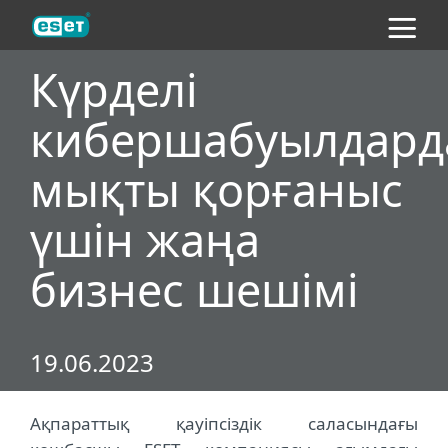
ESET
Күрделі
кибершабуылдард
мықты қорғаныс
үшін жаңа
бизнес шешімі
19.06.2023
Ақпараттық қауіпсіздік саласындағы