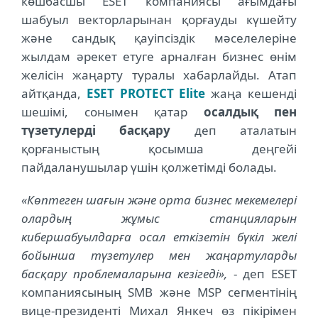
көшбасшы ESET компаниясы ағымдағы
шабуыл векторларынан қорғауды күшейту
және сандық қауіпсіздік мәселелеріне
жылдам әрекет етуге арналған бизнес өнім
желісін жаңарту туралы хабарлайды. Атап
айтқанда,
ESET PROTECT Elite
жаңа кешенді
шешімі, сонымен қатар
осалдық пен
түзетулерді басқару
деп аталатын
қорғаныстың қосымша деңгейі
пайдаланушылар үшін қолжетімді болады.
«Көптеген шағын және орта бизнес мекемелері
олардың жұмыс станцияларын
кибершабуылдарға осал еткізетін бүкіл желі
бойынша түзетулер мен жаңартуларды
басқару проблемаларына кезігеді»,
- деп ESET
компаниясының SMB және MSP сегментінің
вице-президенті Михал Янкеч өз пікірімен