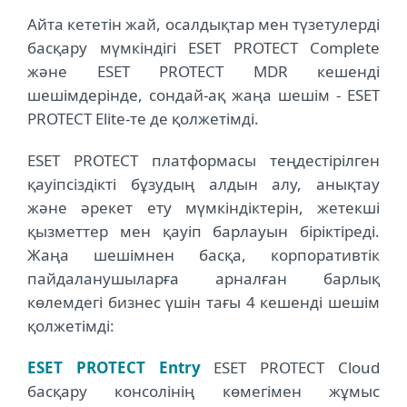
Айта кететін жай, осалдықтар мен түзетулерді
басқару мүмкіндігі ESET PROTECT Complete
және ESET PROTECT MDR кешенді
шешімдерінде, сондай-ақ жаңа шешім - ESET
PROTECT Elite-те де қолжетімді.
ESET PROTECT платформасы теңдестірілген
қауіпсіздікті бұзудың алдын алу, анықтау
және әрекет ету мүмкіндіктерін, жетекші
қызметтер мен қауіп барлауын біріктіреді.
Жаңа шешімнен басқа, корпоративтік
пайдаланушыларға арналған барлық
көлемдегі бизнес үшін тағы 4 кешенді шешім
қолжетімді:
ESET PROTECT Entry
ESET PROTECT Cloud
басқару консолінің көмегімен жұмыс