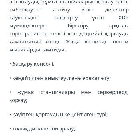
анықтауды, жұмыс станіияларын қорғау және
киберқауіпті азайту үшін деректер
қауіпсіздігін жақсарту үшін XDR
мүмкіндіктерін біріктіру арқылы
корпоративтік желіні көп деңгейлі қорғауды
қамтамасыз етеді. Жаңа кешенді шешім
мыналарды қамтиды:
• басқару консолі;
• кеңейтілген анықтау және әрекет ету;
• жұмыс станциялары мен серверлерді
қорғау;
• қауіптен қорғаудың кеңейтілген түрі;
• толық дискілік шифрлау;