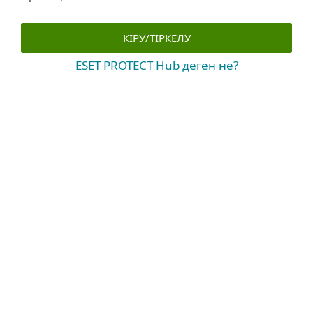
КІРУ/ТІРКЕЛУ
ESET PROTECT Hub деген не?
Жүйелік талаптар және үйлесімділік
Шолуды жүктеу (PDF)
Бұлттық орналастыру
Интернетке қосылу қажет
браузерлерін қолдау
Mozilla Firefox
Microsoft Edge
Google Chrome
Safari
Opera