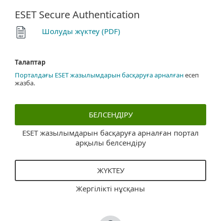
ESET Secure Authentication
Шолуды жүктеу (PDF)
Талаптар
Порталдағы ESET жазылымдарын басқаруға арналған
есеп
жазба.
БЕЛСЕНДІРУ
ESET жазылымдарын басқаруға арналған портал
арқылы белсендіру
ЖҮКТЕУ
Жергілікті нұсқаны