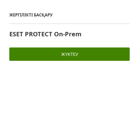
ЖЕРГІЛІКТІ БАСҚАРУ
ESET PROTECT On-Prem
ЖҮКТЕУ
Жүйелік талаптар және үйлесімділік
Шолуды жүктеу (PDF)
Операциялық жүйені қолдау
Windows Server 2012, 2012 R2, 2016, 2019, 2022
Windows Storage Server 2012 R2, 2016
Microsoft SBS 2011
Ubuntu, RHEL Server, CentOS, SLED, SLES, OpenSUSE,
Debian