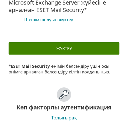
Microsoft Exchange Server жүйесіне
арналған ESET Mail Security*
Шешім шолуын жүктеу
ЖҮКТЕУ
*
ESET Mail Security
өнімін белсендіру үшін осы
өнімге арналған белсендіру кілтін қолданыңыз.
Көп факторлы аутентификация
Толығырақ