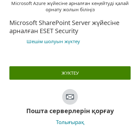
Microsoft Azure жүйесіне арналған кеңейтуді қалай
орнату жолын біліңіз
Microsoft SharePoint Server жүйесіне
арналған ESET Security
Шешім шолуын жүктеу
ЖҮКТЕУ
Пошта серверлерін қорғау
Толығырақ