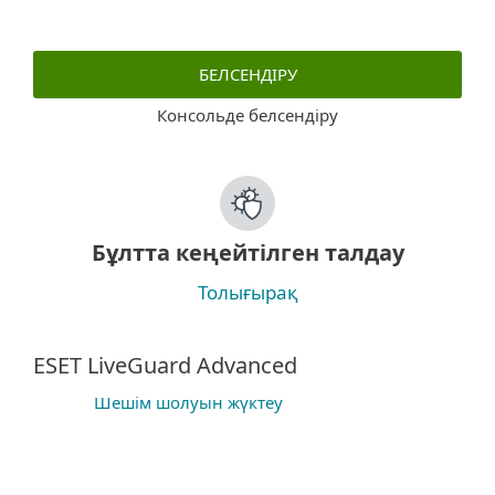
БЕЛСЕНДІРУ
Консольде белсендіру
Бұлтта кеңейтілген талдау
Толығырақ
ESET LiveGuard Advanced
Шешім шолуын жүктеу