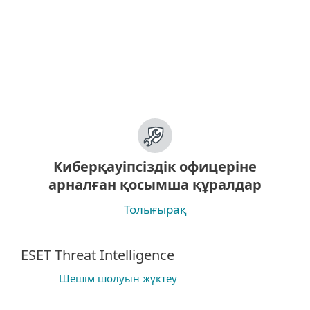
(ESET Premium Support Advanced)
Толығырақ
|
Жүктеу
Киберқауіпсіздік офицеріне
арналған қосымша құралдар
Толығырақ
ESET Threat Intelligence
Шешім шолуын жүктеу