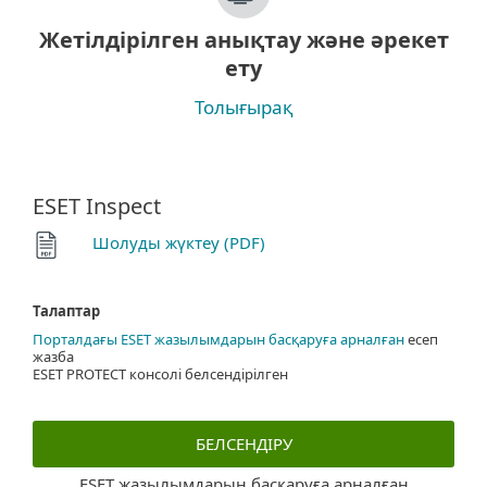
Жетілдірілген анықтау және әрекет
ету
Толығырақ
ESET Inspect
Шолуды жүктеу (PDF)
Талаптар
Порталдағы ESET жазылымдарын басқаруға арналған
есеп
жазба
ESET PROTECT консолі белсендірілген
БЕЛСЕНДІРУ
ESET жазылымдарын басқаруға арналған