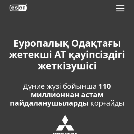
ESET
Еуропалық Одақтағы
жетекші АТ қауіпсіздігі
жеткізушісі
Дүние жүзі бойынша
110
миллионнан астам
пайдаланушыларды
қорғайды