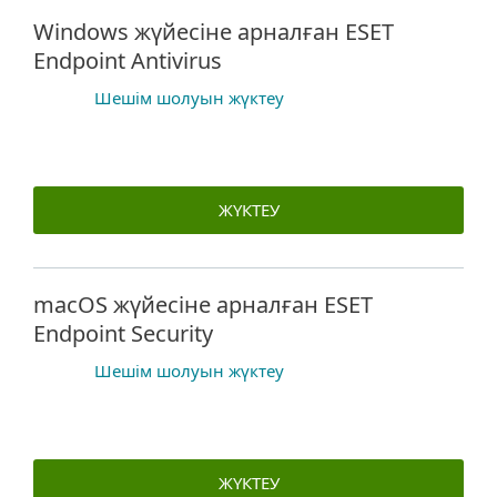
Windows жүйесіне арналған ESET
Endpoint Antivirus
Шешім шолуын жүктеу
ЖҮКТЕУ
macOS жүйесіне арналған ESET
Endpoint Security
Шешім шолуын жүктеу
ЖҮКТЕУ