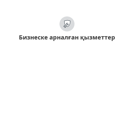
Бизнеске арналған қызметтер
Қауіпсіздік қызметтері
ESET анықтау мен әрекет етуді
басқаруға арналған қызметтері
Қауіптерді үздіксіз бақылау
Компания қауіпсіздігінің деңгейін
арттыру
Инциденттерге жылдам әрекет ету
Қауіптерді қадағалауда ESET