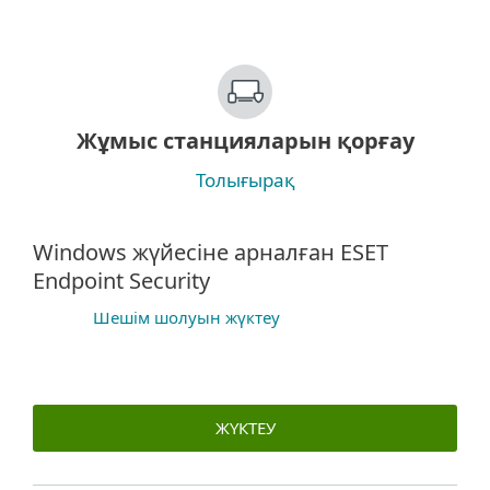
Жұмыс станцияларын қорғау
Толығырақ
Windows жүйесіне арналған ESET
Endpoint Security
Шешім шолуын жүктеу
ЖҮКТЕУ