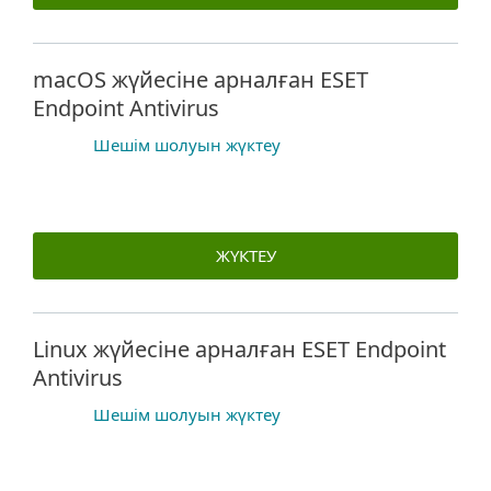
macOS жүйесіне арналған ESET
Endpoint Antivirus
Шешім шолуын жүктеу
ЖҮКТЕУ
Linux жүйесіне арналған ESET Endpoint
Antivirus
Шешім шолуын жүктеу