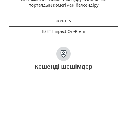
порталдың көмегімен белсендіру
ЖҮКТЕУ
ESET Inspect On-Prem
Кешенді шешімдер
Шешімдер
ESET PROTECT Entry
Консоль