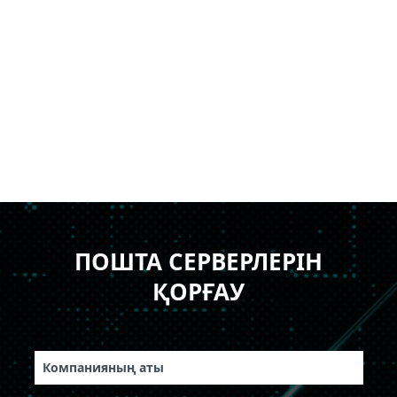
IBM Domino 6.5.4 және одан жоғары
HCL Domino 11
ESET PROTECT
консолімен үйлесімді.