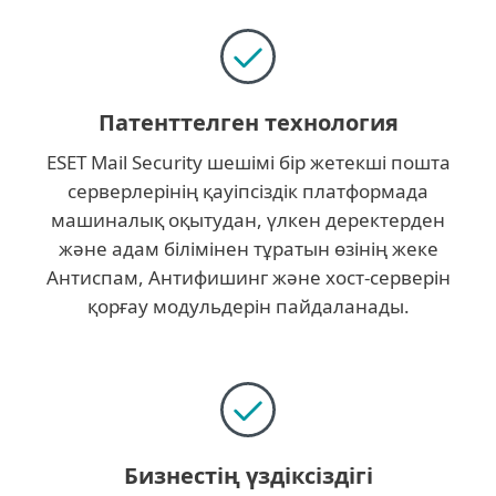
Патенттелген технология
ESET Mail Security шешімі бір жетекші пошта
серверлерінің қауіпсіздік платформада
машиналық оқытудан, үлкен деректерден
және адам білімінен тұратын өзінің жеке
Антиспам, Антифишинг және хост-серверін
қорғау модульдерін пайдаланады.
Бизнестің үздіксіздігі