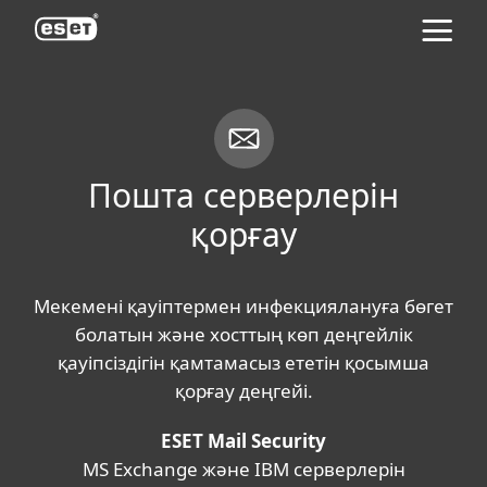
ESET
Пошта серверлерін
қорғау
Мекемені қауіптермен инфекциялануға бөгет
болатын және хосттың көп деңгейлік
қауіпсіздігін қамтамасыз ететін қосымша
қорғау деңгейі.
ESET Mail Security
MS Exchange және IBM серверлерін