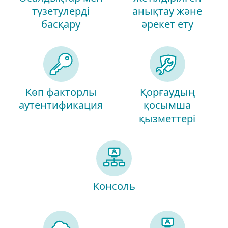
түзетулерді
анықтау және
басқару
әрекет ету
Көп факторлы
Қорғаудың
аутентификация
қосымша
қызметтері
Консоль