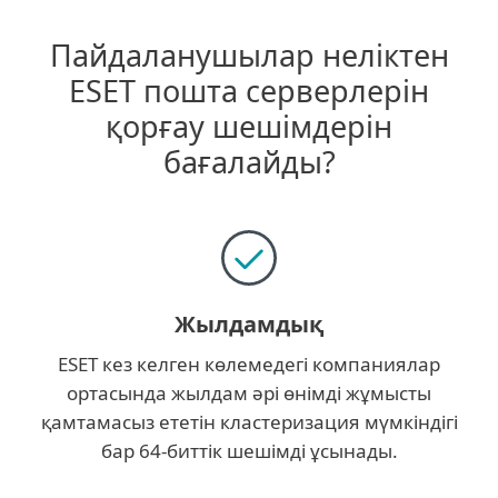
Пайдаланушылар неліктен
ESET пошта серверлерін
қорғау шешімдерін
бағалайды?
Жылдамдық
ESET кез келген көлемедегі компаниялар
ортасында жылдам әрі өнімді жұмысты
қамтамасыз ететін кластеризация мүмкіндігі
бар 64-биттік шешімді ұсынады.