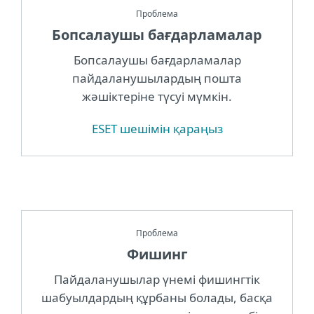
Проблема
Бопсалаушы бағдарламалар
Бопсалаушы бағдарламалар
пайдаланушылардың пошта
жәшіктеріне түсуі мүмкін.
ESET шешімін қараңыз
Проблема
Фишинг
Пайдаланушылар үнемі фишингтік
шабуылдардың құрбаны болады, басқа