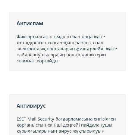
Антиспам
Жақсартылған өнімділігі бар жаңа және
жетілдірілген қозғалтқыш барлық спам
электрондық пошталарын фильтрлейді және
пайдаланушылардың пошта жәшіктерін
спамнан қорғайды.
Антивирус
ESET Mail Security бағдарламасына енгізілген
қорғаныстың екінші деңгейі пайдаланушы
құрылғыларының вирус жұқтырылуын