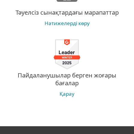
Тәуелсіз сынақтардағы марапаттар
Нәтижелерді көру
Пайдаланушылар берген жоғары
бағалар
Қарау