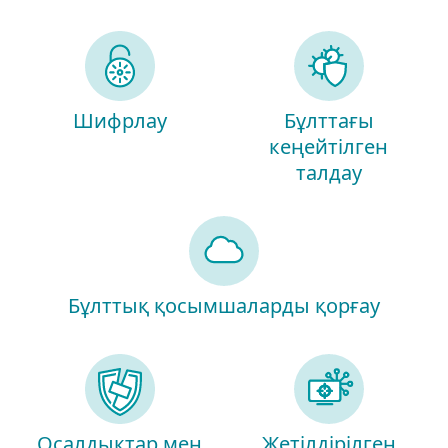
Шифрлау
Бұлттағы
кеңейтілген
талдау
Бұлттық қосымшаларды қорғау
Осалдықтар мен
Жетілдірілген