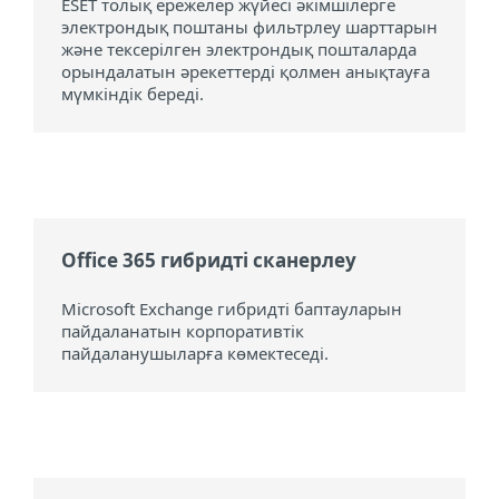
ESET толық ережелер жүйесі әкімшілерге
электрондық поштаны фильтрлеу шарттарын
және тексерілген электрондық пошталарда
орындалатын әрекеттерді қолмен анықтауға
мүмкіндік береді.
Office 365 гибридті сканерлеу
Microsoft Exchange гибридті баптауларын
пайдаланатын корпоративтік
пайдаланушыларға көмектеседі.