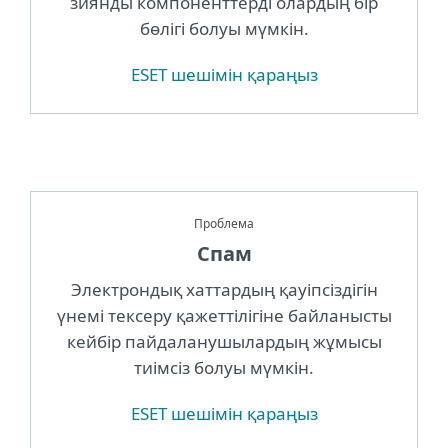
зиянды компоненттерді олардың бір
бөлігі болуы мүмкін.
ESET шешімін қараңыз
Проблема
Спам
Электрондық хаттардың қауіпсіздігін
үнемі тексеру қажеттілігіне байланысты
кейбір пайдаланушылардың жұмысы
тиімсіз болуы мүмкін.
ESET шешімін қараңыз