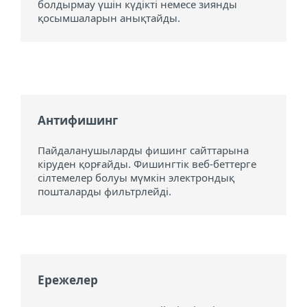
болдырмау үшін күдікті немесе зиянды
қосымшаларын анықтайды.
Антифишинг
Пайдаланушыларды фишинг сайттарына
кіруден қорғайды. Фишингтік веб-беттерге
сілтемелер болуы мүмкін электрондық
пошталарды фильтрлейді.
Ережелер