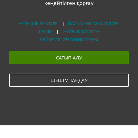
кеңейтілген қорғау
АРТЫҚШЫЛЫҚТАРЫ
|
ПАЙДАЛАНУ МЫСАЛДАРЫ
ШЕШІМ
|
ЖҮЙЕЛІК ТАЛАПТАР
СӘЙКЕСТІК СЕРТИФИКАТТАРЫ
САТЫП АЛУ
ШЕШІМ ТАҢДАУ