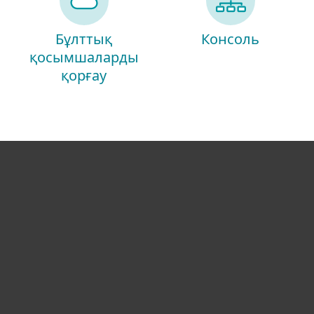
Бұлттық
Консоль
қосымшаларды
қорғау
Үйге арналған
Бизнеске арналған
Неліктен ESET
Қолдау