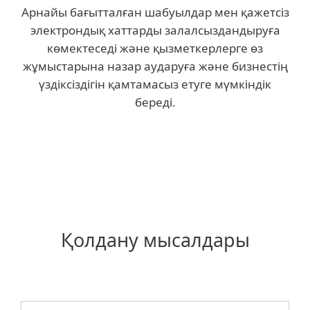
Арнайы бағытталған шабуылдар мен қажетсіз
электрондық хаттарды залалсыздандыруға
көмектеседі және қызметкерлерге өз
жұмыстарына назар аударуға және бизнестің
үздіксіздігін қамтамасыз етуге мүмкіндік
береді.
Қолдану мысалдары