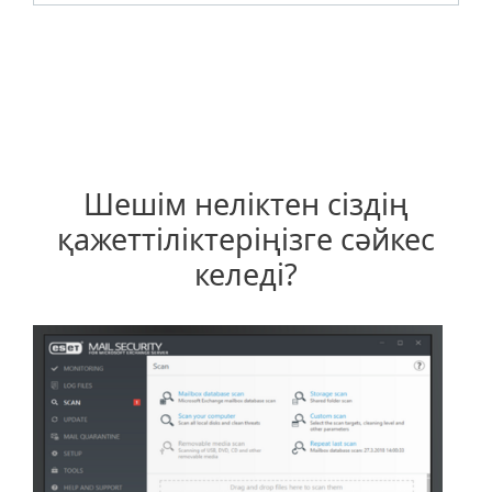
Шешім неліктен сіздің
қажеттіліктеріңізге сәйкес
келеді?