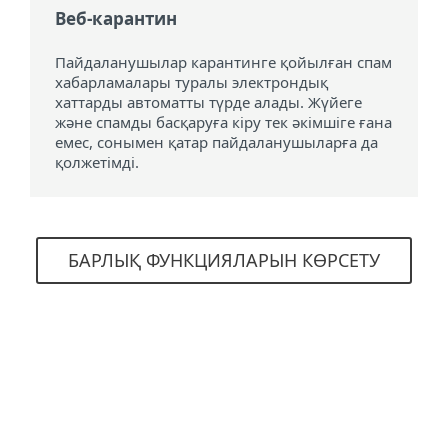
Веб-карантин
Пайдаланушылар карантинге қойылған спам
хабарламалары туралы электрондық
хаттарды автоматты түрде алады. Жүйеге
және спамды басқаруға кіру тек әкімшіге ғана
емес, сонымен қатар пайдаланушыларға да
қолжетімді.
БАРЛЫҚ ФУНКЦИЯЛАРЫН КӨРСЕТУ
Жүйелік талаптар
ESET Mail Security
MICROSOFT EXCHANGE SERVER ЖҮЙЕСІНЕ АРНАЛҒАН