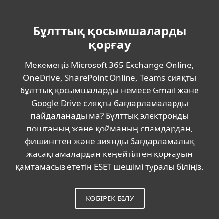
Бұлттық қосымшаларды
қорғау
Мекемеңіз Microsoft 365 Exchange Online,
OneDrive, SharePoint Online, Teams сияқты
бұлттық қосымшаларды немесе Gmail және
Google Drive сияқты бағдарламаларды
пайдаланады ма? Бұлттық электронды
поштаның және қойманың спамдардан,
фишингтен және зиянды бағдарламалық
жасақтамалардан кеңейтілген қорғауын
қамтамасыз ететін ESET шешімі туралы біліңіз.
КӨБІРЕК БІЛУ