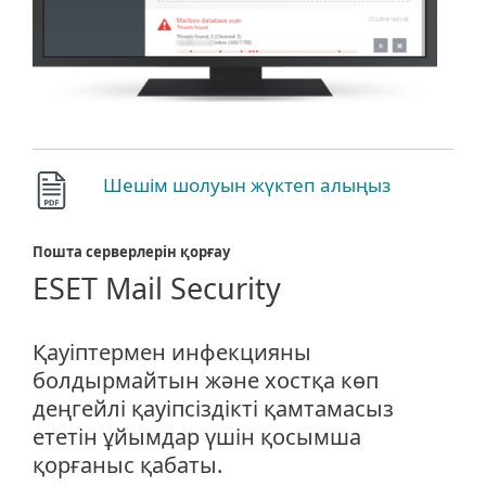
Шешім шолуын жүктеп алыңыз
Пошта серверлерін қорғау
ESET Mail Security
Қауіптермен инфекцияны
болдырмайтын және хостқа көп
деңгейлі қауіпсіздікті қамтамасыз
ететін ұйымдар үшін қосымша
қорғаныс қабаты.