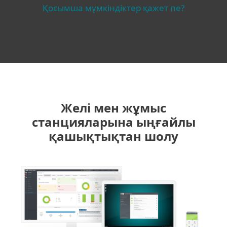
Қосымша мүмкіндіктер қажет пе?
Желі мен жұмыс
станцияларына ыңғайлы
қашықтықтан шолу