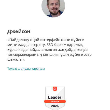
Джейсон
«Пайдалану оңай интерфейс және жүйеге
минималды әсер ету. SSD бар 4+ ядролық
құрылғыда пайдаланылған жағдайда, кеңсе
тапсырмаларының көпшілігі үшін жүйеге әсері
шамалы».
Толық шолуды қараңыз