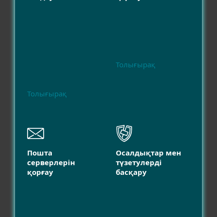
Толығырақ
Толығырақ
Пошта
Осалдықтар мен
серверлерін
түзетулерді
қорғау
басқару