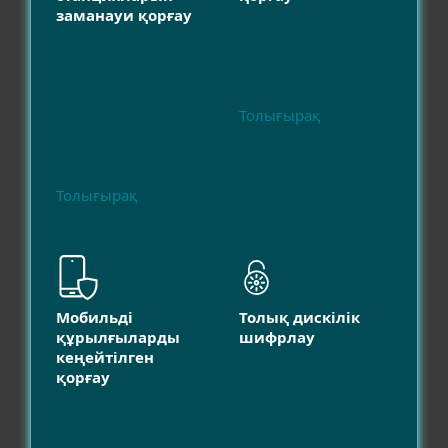
заманауи қорғау
Толығырақ
Толығырақ
Мобильді
Толық дискілік
құрылғыларды
шифрлау
кеңейтілген
қорғау