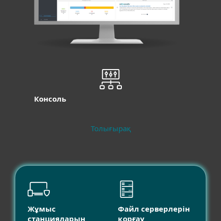
Консоль
Толығырақ
Жұмыс
Файл серверлерін
станцияларын
қорғау