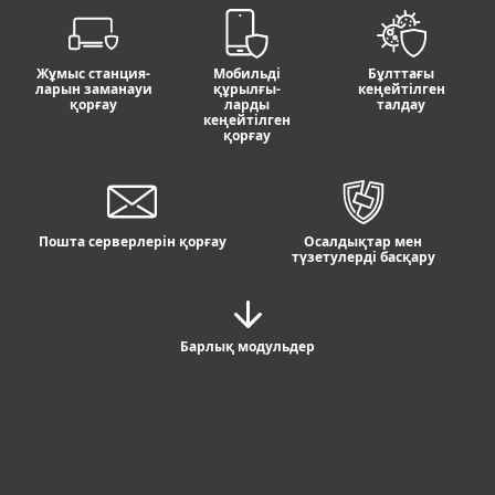
Жұмыс станция-
Мобильді
Бұлттағы
ларын заманауи
құрылғы-
кеңейтілген
қорғау
ларды
талдау
кеңейтілген
қорғау
Пошта серверлерін қорғау
Осалдықтар мен
түзетулерді басқару
Барлық модульдер