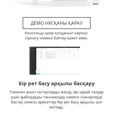
ДЕМО НҰСҚАНЫ ҚАРАУ
Консольді қазір қолданып көріңіз.
Орнату немесе баптау қажет емес.
Бір рет басу арқылы басқару
Тізімнен алып тастауларды жасау, әрі қарай талдау
үшін файлдарды тасымалдау немесе сканерлеуді
бастау сияқты әрекеттер бір рет басу арқылы қол
жетімді.