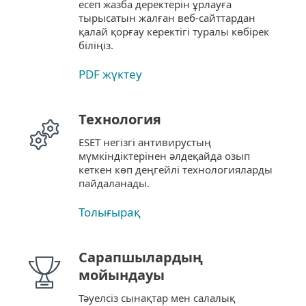
есеп жазба деректерін ұрлауға
тырысатын жалған веб-сайттардан
қалай қорғау керектігі туралы көбірек
біліңіз.
PDF жүктеу
Технология
ESET негізгі антивирустың
мүмкіндіктерінен әлдеқайда озып
кеткен көп деңгейлі технологияларды
пайдаланады.
Толығырақ
Сарапшылардың
мойындауы
Тәуелсіз сынақтар мен салалық