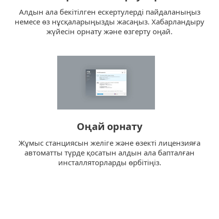
Алдын ала бекітілген ескертулерді пайдаланыңыз
немесе өз нұсқаларыңызды жасаңыз. Хабарландыру
жүйесін орнату және өзгерту оңай.
Оңай орнату
Жұмыс станциясын желіге және өзекті лицензияға
автоматты түрде қосатын алдын ала бапталған
инсталляторларды өрбітіңіз.