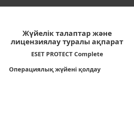
Жүйелік талаптар және
лицензиялау туралы ақпарат
ESET PROTECT Complete
Операциялық жүйені қолдау
Компьютерлерге арналған
Windows
macOS
Linux
Назар аударыңыз!
Операциялық
жүйе мен нұсқаға байланысты