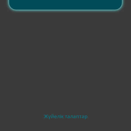
Үйлесімділік
Басқа
Жүйелік талаптар