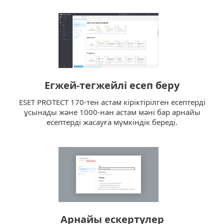
Егжей-тегжейлі есеп беру
ESET PROTECT 170-тен астам кіріктірілген есептерді
ұсынады және 1000-нан астам мәні бар арнайы
есептерді жасауға мүмкіндік береді.
Арнайы ескертулер