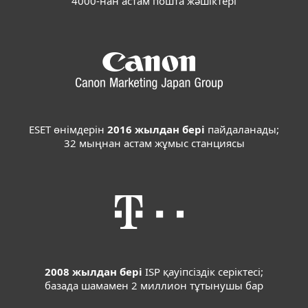
4000-нан астам пошта жәшіктері
ESET өнімдерін
2016 жылдан бері
пайдаланады;
32 мыңнан астам жұмыс станциясы
2008 жылдан бері
ISP қауіпсіздік серіктесі;
базада шамамен 2 миллион тұтынушы бар