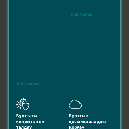
Толығырақ
Толығырақ
Бұлттағы
Бұлттық
кеңейтілген
қосымшаларды
талдау
қорғау