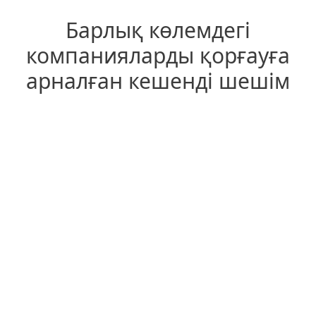
Барлық көлемдегі
компанияларды қорғауға
арналған кешенді шешім
Microsoft 365 пен Google Workspace
қосымшаларын кеңейтілген қорғау
Топтық жұмыс үшін
электрондық поштаны,
қойманы және
қосымшаларды қорғауды
қамтамасыз етеді
Деректерді бір рет басу арқылы шифрлау
Кәсіпорын деректерін