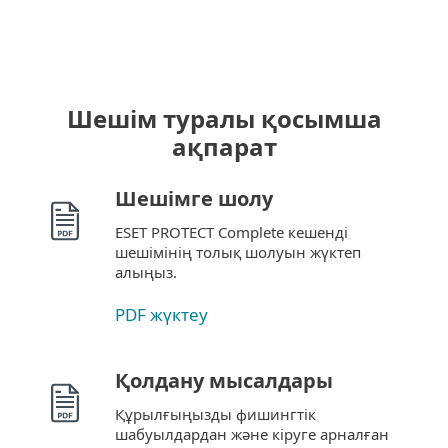
Шешім туралы қосымша
ақпарат
Шешімге шолу
ESET PROTECT Complete кешенді
шешімінің толық шолуын жүктеп
алыңыз.
PDF жүктеу
Қолдану мысалдары
Құрылғыңызды фишингтік
шабуылдардан және кіруге арналған