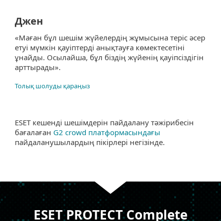
Джен
«Маған бұл шешім жүйелердің жұмысына теріс әсер
етуі мүмкін қауіптерді анықтауға көмектесетіні
ұнайды. Осылайша, бұл біздің жүйенің қауіпсіздігін
арттырады».
Толық шолуды қараңыз
ESET кешенді шешімдерін пайдалану тәжірибесін
бағалаған
G2 crowd платформасындағы
пайдаланушылардың пікірлері негізінде.