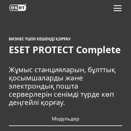
ESET
БИЗНЕС ҮШІН КЕШЕНДІ ҚОРҒАУ
ESET PROTECT Complete
Жұмыс станцияларын, бұлттық
қосымшаларды және
электрондық пошта
серверлерін сенімді түрде көп
деңгейлі қорғау.
Модульдер