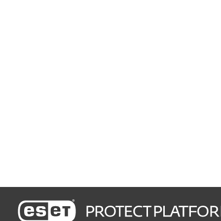
мобильді құрылғыларды
және файл серверлерін
қорғайды
Басқарудың қарапайымдылығы
Бизнес ресурстарын
үнемдейді
Жылдам орнату және орналастыру
Пайдалану оңай
басқарудың көмегімен
жүзеге асырылады