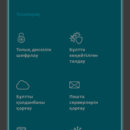
Толығырақ
Толық дискілік
Бұлтта
шифрлау
кеңейтілген
талдау
Бұлтты
Пошта
қолданбаны
серверлерін
қорғау
қорғау