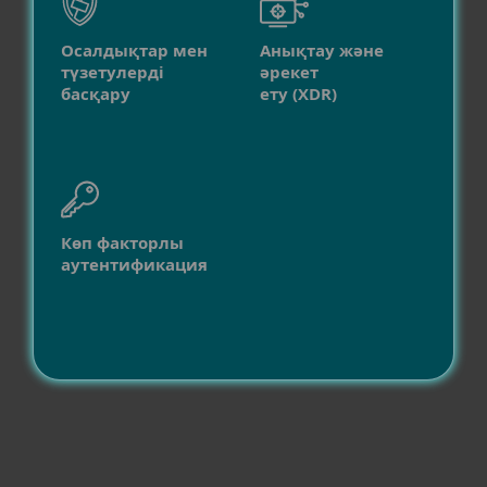
Осалдықтар мен
Анықтау және
түзетулерді
әрекет
басқару
ету (XDR)
Көп факторлы
аутентификация
Үйлесімділік