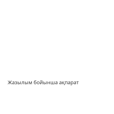
Файл серверлеріне арналған
Windows
Linux
Назар аударыңыз!
Операциялық
жүйе мен нұсқаға байланысты
функцияларда айырмашылықтар
болуы мүмкін.
Толық техникалық сипаттамалар
Жазылым бойынша ақпарат
Құрамына жергілікті және бұлттық
басқару кіреді
Қашықтан басқаруға арналған