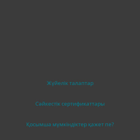
Басқа
Жүйелік талаптар
Сәйкестік сертификаттары
Қосымша мүмкіндіктер қажет пе?