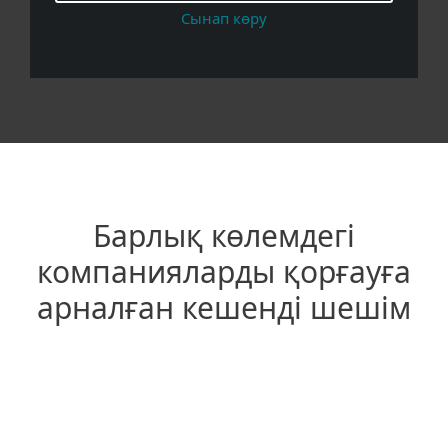
Сынап көру
Барлық көлемдегі
компанияларды қорғауға
арналған кешенді шешім
Жетекші көп деңгейлі технология
Компьютерлерді,