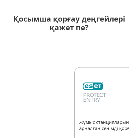
Қосымша қорғау деңгейлері
қажет пе?
Жұмыс станцияларының б
арналған сенімді қорғау.