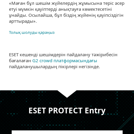
«Маған бұл шешім жүйелердің жұмысына теріс әсер
етуі мүмкін қауіптерді анықтауға көмектесетіні
ұнайды. Осылайша, бұл біздің жүйенің қауіпсіздігін
арттырады».
Толық шолуды қараңыз
ESET кешенді шешімдерін пайдалану тәжірибесін
бағалаған
G2 crowd платформасындағы
пайдаланушылардың пікірлері негізінде.