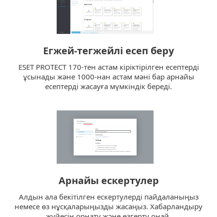
Егжей-тегжейлі есеп беру
ESET PROTECT 170-тен астам кіріктірілген есептерді
ұсынады және 1000-нан астам мәні бар арнайы
есептерді жасауға мүмкіндік береді.
Арнайы ескертулер
Алдын ала бекітілген ескертулерді пайдаланыңыз
немесе өз нұсқаларыңызды жасаңыз. Хабарландыру
жүйесін орнату және өзгерту оңай.