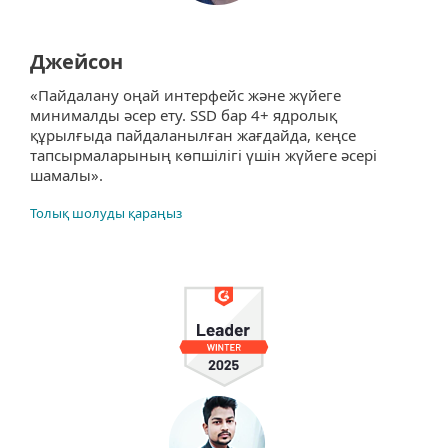
Джейсон
«Пайдалану оңай интерфейс және жүйеге
минималды әсер ету. SSD бар 4+ ядролық
құрылғыда пайдаланылған жағдайда, кеңсе
тапсырмаларының көпшілігі үшін жүйеге әсері
шамалы».
Толық шолуды қараңыз