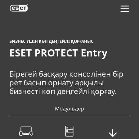
ESET
БИЗНЕС ҮШІН КӨП ДЕҢГЕЙЛІ ҚОРҒАНЫС
ESET PROTECT Entry
Бірегей басқару консолінен бір
рет басып орнату арқылы
бизнесті көп деңгейлі қорғау.
Модульдер