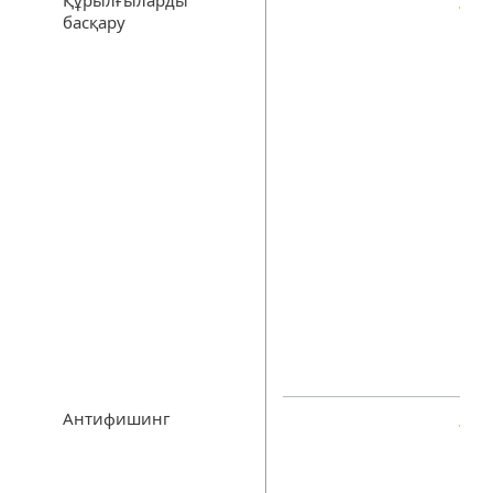
Құрылғыларды
басқару
Антифишинг