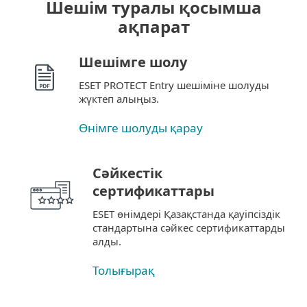
Шешім туралы қосымша
ақпарат
Шешімге шолу
ESET PROTECT Entry шешіміне шолуды
жүктеп алыңыз.
Өнімге шолуды қарау
Сәйкестік
сертификаттары
ESET өнімдері Қазақстанда қауіпсіздік
стандартына сәйкес сертификаттарды
алды.
Толығырақ