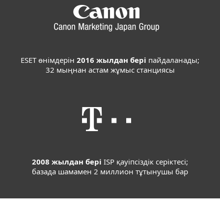
ESET өнімдерін
2016 жылдан бері
пайдаланады;
32 мыңнан астам жұмыс станциясы
2008 жылдан бері
ISP қауіпсіздік серіктесі;
базада шамамен 2 миллион тұтынушы бар