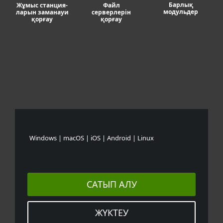
Барлық
Жұмыс станция-
Файл
модульдер
ларын заманауи
серверлерін
қорғау
қорғау
Windows | macOS | iOS | Android | Linux
САТЫП АЛУ
ЖҮКТЕУ