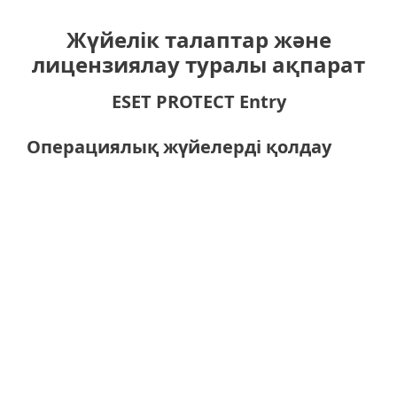
Жүйелік талаптар және
лицензиялау туралы ақпарат
ESET PROTECT Entry
Операциялық жүйелерді қолдау
Компьютерлерге арналған
Windows
macOS
Linux
Назар аударыңыз!
Операциялық
жүйе мен нұсқаға байланысты
функцияларда айырмашылықтар
болуы мүмкін.