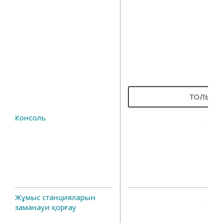
ТОЛЫҒЫ
Консоль
Жұмыс станцияларын
заманауи қорғау