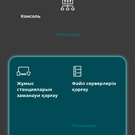
Консоль
Толығырақ
Жұмыс
Файл серверлерін
станцияларын
қорғау
заманауи қорғау
Толығырақ