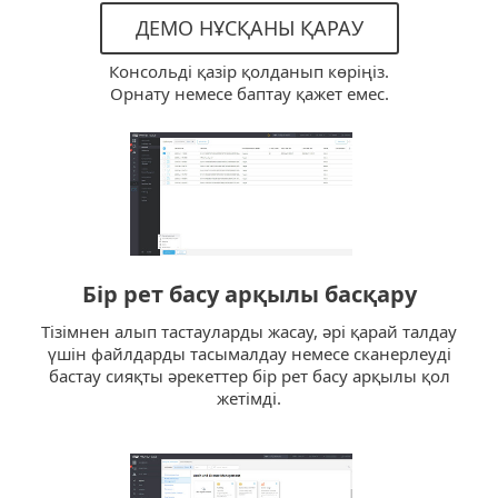
ДЕМО НҰСҚАНЫ ҚАРАУ
Консольді қазір қолданып көріңіз.
Орнату немесе баптау қажет емес.
Бір рет басу арқылы басқару
Тізімнен алып тастауларды жасау, әрі қарай талдау
үшін файлдарды тасымалдау немесе сканерлеуді
бастау сияқты әрекеттер бір рет басу арқылы қол
жетімді.