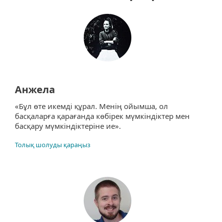
Анжела
«Бұл өте икемді құрал. Менің ойымша, ол
басқаларға қарағанда көбірек мүмкіндіктер мен
басқару мүмкіндіктеріне ие».
Толық шолуды қараңыз