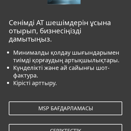
Сенімді АТ шешімдерін ұсына
отырып, бизнесіңізді
дамытыңыз.
Минималды қолдау шығындарымен
тиімді қорғаудың артықшылықтары.
Күнделікті және ай сайынғы шот-
фактура.
Кірісті арттыру.
MSP БАҒДАРЛАМАСЫ
СЕРІКТЕСТІК