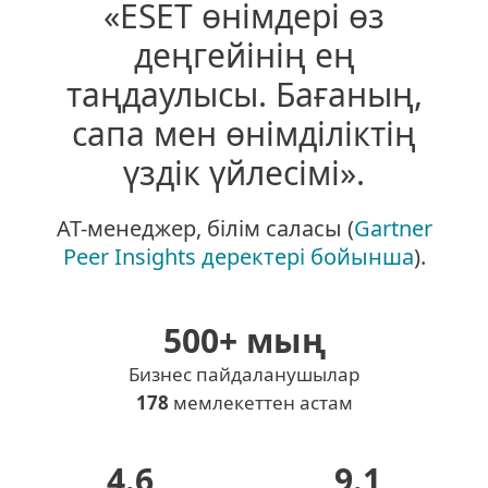
«ESET өнімдері өз
деңгейінің ең
таңдаулысы. Бағаның,
сапа мен өнімділіктің
үздік үйлесімі».
АТ-менеджер, білім саласы (
Gartner
Peer Insights деректері бойынша
).
500+ мың
Бизнес пайдаланушылар
178
мемлекеттен астам
4.6
9.1