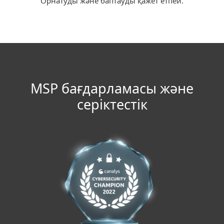
Орнатуды және баптауды қажет етпей.
MSP бағдарламасы және
серіктестік