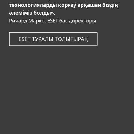
технологияларды қорғау әрқашан біздің
әлеміміз болды».
Ричард Марко, ESET бас директоры
ESET ТУРАЛЫ ТОЛЫҒЫРАҚ
Үйге арналған
Бизнеске арналған
Неліктен ESET