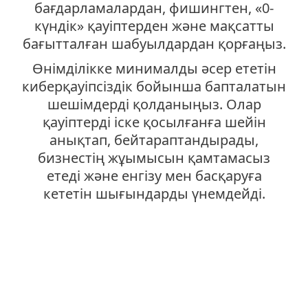
бағдарламалардан, фишингтен, «0-
күндік» қауіптерден және мақсатты
бағытталған шабуылдардан қорғаңыз.
Өнімділікке минималды әсер ететін
киберқауіпсіздік бойынша бапталатын
шешімдерді қолданыңыз. Олар
қауіптерді іске қосылғанға шейін
анықтап, бейтараптандырады,
бизнестің жұымысын қамтамасыз
етеді және енгізу мен басқаруға
кететін шығындарды үнемдейді.