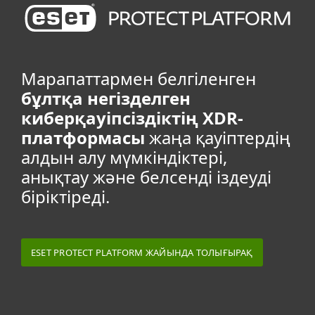
Марапаттармен белгіленген
бұлтқа негізделген
киберқауіпсіздіктің XDR-
платформасы
жаңа қауіптердің
алдын алу мүмкіндіктері,
анықтау және белсенді іздеуді
біріктіреді.
ESET PROTECT PLATFORM ЖАЙЫНДА ТОЛЫҒЫРАҚ