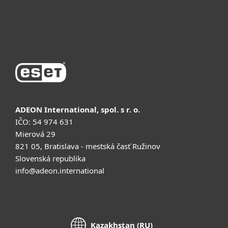
Қолдау
Сатып алу
ADEON International, spol. s r. o.
IČO: 54 974 631
Mierová 29
821 05, Bratislava - mestská časť Ružinov
Slovenská republika
info@adeon.international
Kazakhstan (RU)