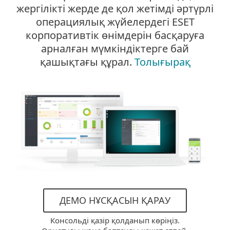
жергілікті жерде де қол жетімді әртүрлі
операциялық жүйелердегі ESET
корпоративтік өнімдерін басқаруға
арналған мүмкіндіктерге бай
қашықтағы құрал.
Толығырақ
ДЕМО НҰСҚАСЫН ҚАРАУ
Консольді қазір қолданып көріңіз.