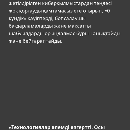
жетілдірілген киберқылмыстардан теңдесі
жоқ қорғауды қамтамасыз ете отырып, «0
күндік» қауіптерді, бопсалаушы
бағдарламаларды және мақсатты
шабуылдарды орындалмас бұрын анықтайды
және бейтараптайды.
«Технологиялар әлемді өзгертті. Осы