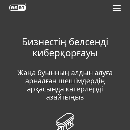
ESET
Бизнестің белсенді
киберқорғауы
Жаңа буынның алдын алуға
арналған шешімдердің
арқасында қатерлерді
азайтыңыз