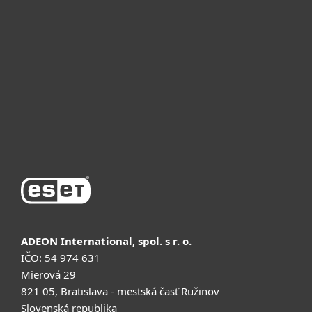
Бизнеске арналған
Неліктен ESET
Қолдау
Сатып алу
ADEON International, spol. s r. o.
IČO: 54 974 631
Mierová 29
821 05, Bratislava - mestská časť Ružinov
Slovenská republika