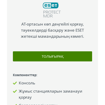
АТ-ортасын көп деңгейлі қорғау,
тәуекелдерді басқару және ESET
жетекші мамандарының көмегі.
ТОЛЫҒЫРАҚ
Компоненттер:
Консоль
Жұмыс станцияларын заманауи
қорғау