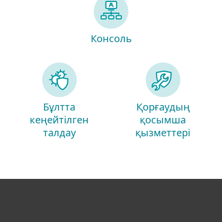
Консоль
Бұлтта
Қорғаудың
кеңейтілген
қосымша
талдау
қызметтері
Үйге арналған