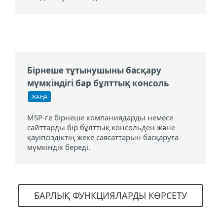
Бірнеше тұтынушыны басқару
мүмкіндігі бар бұлттық консоль
ЖАҢА
MSP-ге бірнеше компаниядарды немесе
сайттарды бір бұлттық консольден және
қауіпсіздіктің жеке саясаттарын басқаруға
мүмкіндік береді.
БАРЛЫҚ ФУНКЦИЯЛАРДЫ КӨРСЕТУ