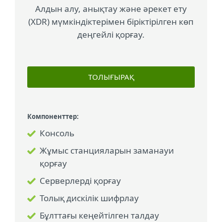
Алдын алу, анықтау және әрекет ету
(XDR) мүмкіндіктерімен біріктірілген көп
деңгейлі қорғау.
ТОЛЫҒЫРАҚ
Компоненттер:
Консоль
Жұмыс станцияларын заманауи
қорғау
Серверлерді қорғау
Толық дискілік шифрлау
Бұлттағы кеңейтілген талдау