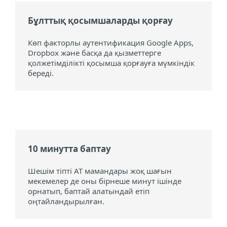
Бұлттық қосымшаларды қорғау
Көп факторлы аутентификация Google Apps,
Dropbox және басқа да қызметтерге
қолжетімділікті қосымша қорғауға мүмкіндік
береді.
10 минутта баптау
Шешім тіпті АТ мамандары жоқ шағын
мекемелер де оны бірнеше минут ішінде
орнатып, баптай алатындай етіп
оңтайландырылған.