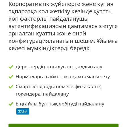
Корпоративтік жүйелерге және құпия
ақпаратқа қол жеткізу кезінде қуатты
көп факторлы пайдаланушы
аутентификациясын қамтамасыз етуге
арналған қуатты және оңай
конфигурацияланатын шешім. Ұйымға
келесі мүмкіндіктерді береді:
Деректердің жоғалуының алдын алу
Нормаларға сәйкестікті қамтамасыз ету
Смартфондарды немесе физикалық
токендерді пайдалану
Ыңғайлы бұлттық өрбітуді пайдалану
ЖАҢА