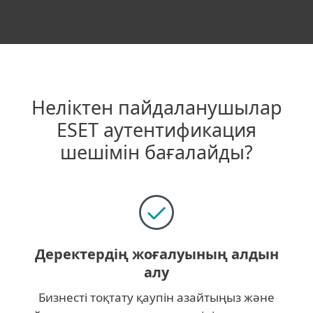
Неліктен пайдаланушылар
ESET аутентификация
шешімін бағалайды?
Деректердің жоғалуының алдын
алу
Бизнесті тоқтату қаупін азайтыңыз және