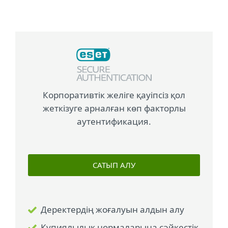
Корпоративтік желіге қауіпсіз қол
жеткізуге арналған көп факторлы
аутентификация.
САТЫП АЛУ
Деректердің жоғалуын алдын алу
Құпиялылық нормаларына сәйкестік