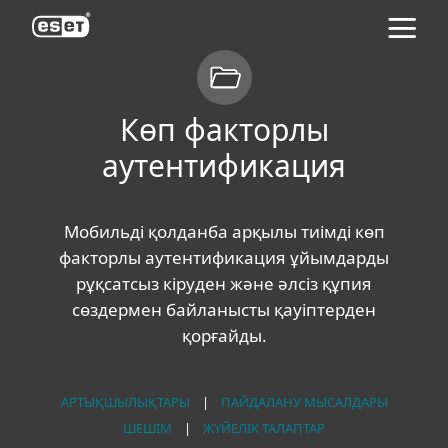
ESET
Көп факторлы
аутентификация
Мобильді қолданба арқылы тиімді көп
факторлы аутентификация ұйымдарды
рұқсатсыз кіруден және әлсіз құпия
сөздермен байланысты қауіптерден
қорғайды.
АРТЫҚШЫЛЫҚТАРЫ
|
ПАЙДАЛАНУ МЫСАЛДАРЫ
ШЕШІМ
|
ЖҮЙЕЛІК ТАЛАПТАР