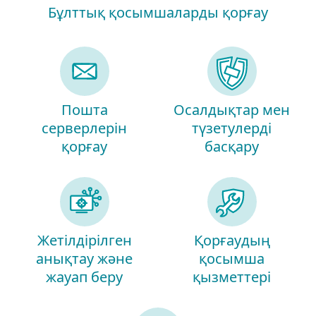
Бұлттық қосымшаларды қорғау
Пошта
Осалдықтар мен
серверлерін
түзетулерді
қорғау
басқару
Жетілдірілген
Қорғаудың
анықтау және
қосымша
жауап беру
қызметтері