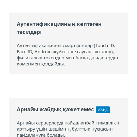
Аутентификацияның көптеген
тәсілдері
Аутентификацияны смартфондар (Touch ID,
Face ID, Android жүйесінде саусақ ізін тану),
физикалық токендер мен басқа да әдістердің
көмегімен қолдайды.
Арнайы жабдық қажет емес
ЖАҢА
Арнайы серверлерді пайдаланбай тиімділікті
арттыру үшін шешімнің бұлттық нұсқасын
пайдалануға болады.