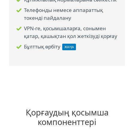
Телефонды немесе аппараттық
токенді пайдалану
VPN-ге, қосымшаларға, сонымен
қатар, қашықтан қол жеткізуді қорғау
Бұлттық өрбіту
ЖАҢА
Қорғаудың қосымша
компоненттері