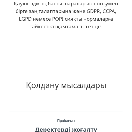
Қауіпсіздіктің басты шараларын енгізумен
бірге заң талаптарына және GDPR, CCPA,
LGPD немесе POPI сияқты нормаларға
сәйкестікті қамтамасыз етіңіз.
Қолдану мысалдары
Проблема
Деректерді жоғалту