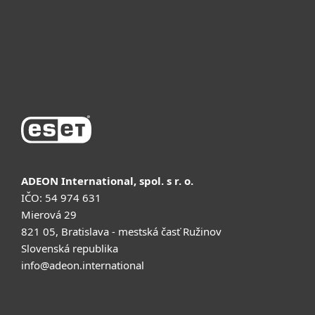
Қолдау
Сатып алу
ADEON International, spol. s r. o.
IČO: 54 974 631
Mierová 29
821 05, Bratislava - mestská časť Ružinov
Slovenská republika
info@adeon.international