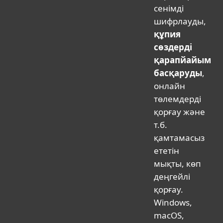
сенімді
шифрлауды,
құпия
сөздерді
қарапйайым
басқаруды
,
онлайн
төлемдерді
қорғау және
т.б.
қамтамасыз
ететін
мықты, көп
деңгейлі
қорғау.
Windows,
macOS,