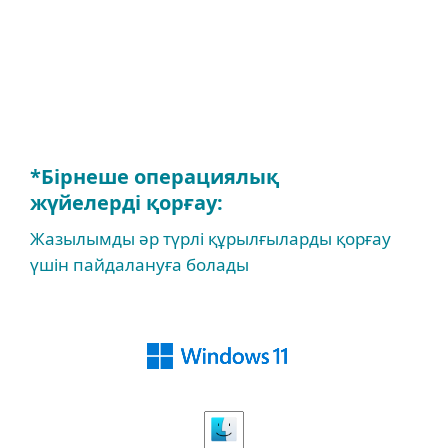
ESET өнімдерін пайдаланып жатырсыз ба?
*Бірнеше операциялық
жүйелерді қорғау:
Жазылымды әр түрлі құрылғыларды қорғау
үшін пайдалануға болады