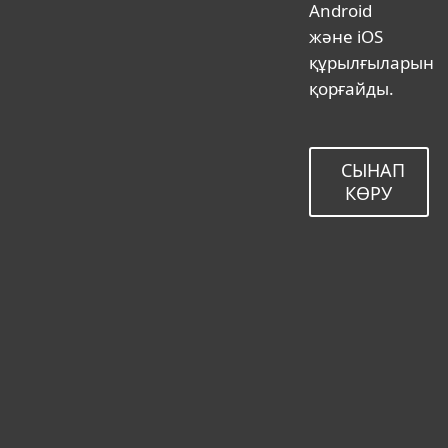
Android
және iOS
құрылғыларын
қорғайды.
СЫНАП
КӨРУ
Үйге арналған
Бизнеске арналған
Неліктен ESET