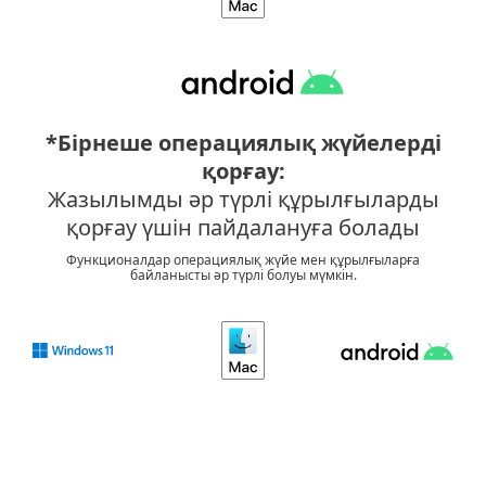
*Бірнеше операциялық жүйелерді
қорғау:
Жазылымды әр түрлі құрылғыларды
қорғау үшін пайдалануға болады
Функционалдар операциялық жүйе мен құрылғыларға
байланысты әр түрлі болуы мүмкін.