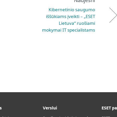
Naujesni
Kibernetinio saugumo
iššūkiams įveikti – „ESET
Lietuva“ ruošiami
mokymai IT specialistams
s
Verslui
ESET p