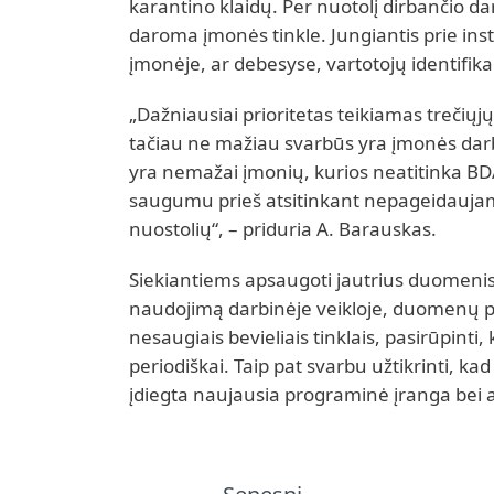
karantino klaidų. Per nuotolį dirbančio dar
daroma įmonės tinkle. Jungiantis prie inst
įmonėje, ar debesyse, vartotojų identifika
„Dažniausiai prioritetas teikiamas treči
tačiau ne mažiau svarbūs yra įmonės darb
yra nemažai įmonių, kurios neatitinka B
saugumu prieš atsitinkant nepageidaujami
nuostolių“, – priduria A. Barauskas.
Siekiantiems apsaugoti jautrius duomenis 
naudojimą darbinėje veikloje, duomenų p
nesaugiais bevieliais tinklais, pasirūpin
periodiškai. Taip pat svarbu užtikrinti, k
įdiegta naujausia programinė įranga bei 