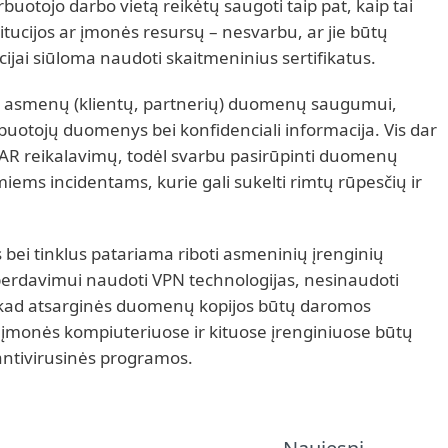
buotojo darbo vietą reikėtų saugoti taip pat, kaip tai
itucijos ar įmonės resursų – nesvarbu, ar jie būtų
cijai siūloma naudoti skaitmeninius sertifikatus.
ųjų asmenų (klientų, partnerių) duomenų saugumui,
uotojų duomenys bei konfidenciali informacija. Vis dar
DAR reikalavimų, todėl svarbu pasirūpinti duomenų
ems incidentams, kurie gali sukelti rimtų rūpesčių ir
bei tinklus patariama riboti asmeninių įrenginių
erdavimui naudoti VPN technologijas, nesinaudoti
ti, kad atsarginės duomenų kopijos būtų daromos
ad įmonės kompiuteriuose ir kituose įrenginiuose būtų
antivirusinės programos.