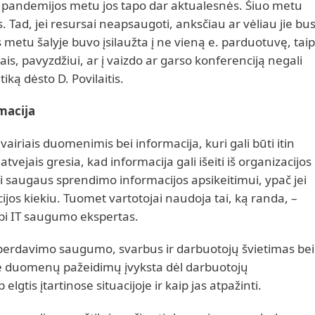
 pandemijos metu jos tapo dar aktualesnės. Šiuo metu
. Tad, jei resursai neapsaugoti, anksčiau ar vėliau jie bu
s metu šalyje buvo įsilaužta į ne vieną e. parduotuvę, taip
, pavyzdžiui, ar į vaizdo ar garso konferenciją negali
ką dėsto D. Povilaitis.
macija
airiais duomenimis bei informacija, kuri gali būti itin
 atvejais gresia, kad informacija gali išeiti iš organizacijos
ri saugaus sprendimo informacijos apsikeitimui, ypač jei
jos kiekiu. Tuomet vartotojai naudoja tai, ką randa, –
ebi IT saugumo ekspertas.
perdavimo saugumo, svarbus ir darbuotojų švietimas bei
 duomenų pažeidimų įvyksta dėl darbuotojų
elgtis įtartinose situacijoje ir kaip jas atpažinti.