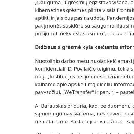
„Dauguma IT grėsmių egzistavo visada, o
kibernetinės grėsmės plinta visais frontais
aptikti ir jais bus pasinaudota. Pandemijo
pat įmonės susidūrė su saugumo klausimais
prisijungti nekviestas asmuo“, – problemati
Didžiausia grėsmė kyla keičiantis infor
Nuotolinio darbo metu nuolat keičiamasi įv
konfidenciali. D. Povilaičio teigimu, tokiais
ribų. „Institucijos bei įmonės dažnai netu
kalbame apie apsikeitimą dideliu informaci
pavyzdžiui, „WeTransfer“ ir pan. “, – past
A. Barauskas priduria, kad, be duomenų 
sąmoningumas šia tema, nes beveik pusė
neapdairumo. Pastarieji privalo žinoti, kaip 