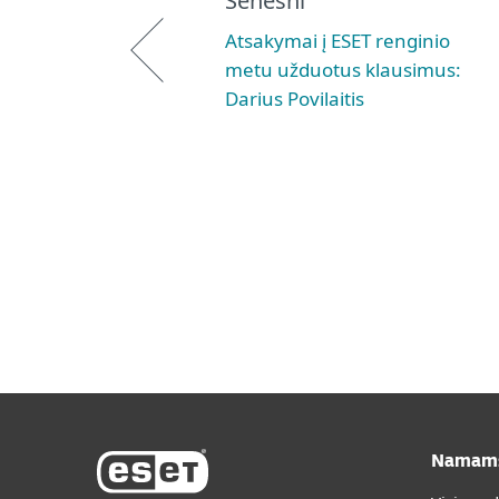
Senesni
Atsakymai į ESET renginio
metu užduotus klausimus:
Darius Povilaitis
Namam