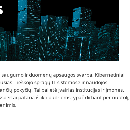
io saugumo ir duomenų apsaugos svarba. Kibernetiniai
sias – ieškojo spragų IT sistemose ir naudojosi
ių pokyčių. Tai palietė įvairias institucijas ir įmones.
pertai pataria išlikti budriems, ypač dirbant per nuotolį,
enimis.