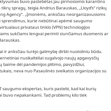
ų aktyvumas buvo pastebėtas jau pirmosiomis karantino
m tikrų spragų, teigia Andrius Barauskas, „Lloyd’s“ rizikų
riting Agency“. „Įmonėms, anksčiau neorganizavusioms
mti sprendimus, kurie nebūtinai apėmė saugumo
virtualaus privataus tinklo (VPN) technologijos
iams sukčiams lengvai perimti siunčiamus duomenis ar
 Barauskas.
 ir anksčiau turėjo galimybę dirbti nuotoliniu būdu.
bernetiniai nusikaltėliai sugalvojo naujų apgavysčių
ų baime dėl pandemijos plitimo, pavyzdžiui,
tukais, neva nuo Pasaulinės sveikatos organizacijos su
IT saugumo ekspertas, kuris pastebi, kad kai kurių
mai buvo nepakankami. Tad problemų kilo tiek