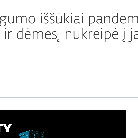
ugumo iššūkiai pandem
ė ir dėmesį nukreipė į j