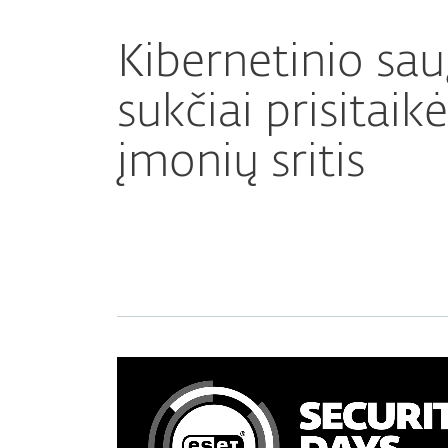
Kibernetinio sa
sukčiai prisitaik
įmonių sritis