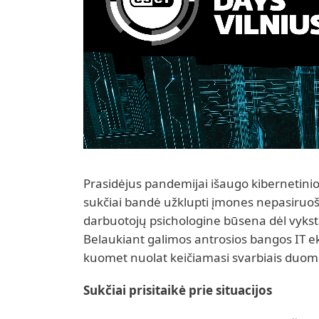
Prasidėjus pandemijai išaugo kibernetin
sukčiai bandė užklupti įmones nepasiruošu
darbuotojų psichologine būsena dėl vykstanč
Belaukiant galimos antrosios bangos IT eks
kuomet nuolat keičiamasi svarbiais duom
Sukčiai prisitaikė prie situacijos