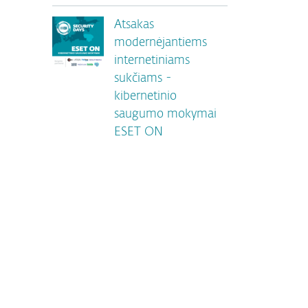
Atsakas
modernėjantiems
internetiniams
sukčiams -
kibernetinio
saugumo mokymai
ESET ON