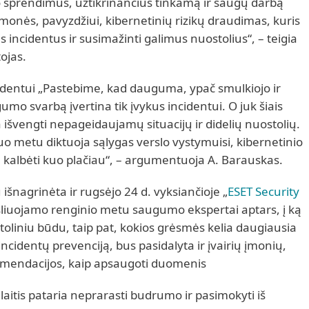
iūlo sprendimus, užtikrinančius tinkamą ir saugų darbą
monės, pavyzdžiui, kibernetinių rizikų draudimas, kuris
s incidentus ir susimažinti galimus nuostolius“, – teigia
ojas.
cidentui „Pastebime, kad dauguma, ypač smulkiojo ir
umo svarbą įvertina tik įvykus incidentui. O juk šiais
 išvengti nepageidaujamų situacijų ir didelių nuostolių.
šiuo metu diktuoja sąlygas verslo vystymuisi, kibernetinio
ta kalbėti kuo plačiau“, – argumentuoja A. Barauskas.
šnagrinėta ir rugsėjo 24 d. vyksiančioje „
ESET Security
sliuojamo renginio metu saugumo ekspertai aptars, į ką
oliniu būdu, taip pat, kokios grėsmės kelia daugiausia
incidentų prevenciją, bus pasidalyta ir įvairių įmonių,
komendacijos, kaip apsaugoti duomenis
ilaitis pataria neprarasti budrumo ir pasimokyti iš