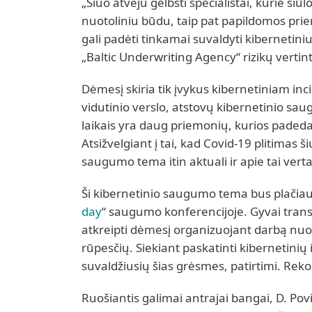
„Šiuo atveju gelbsti specialistai, kurie s
nuotoliniu būdu, taip pat papildomos prie
gali padėti tinkamai suvaldyti kibernetiniu
„Baltic Underwriting Agency“ rizikų vertint
Dėmesį skiria tik įvykus kibernetiniam in
vidutinio verslo, atstovų kibernetinio saug
laikais yra daug priemonių, kurios padeda
Atsižvelgiant į tai, kad Covid-19 plitimas 
saugumo tema itin aktuali ir apie tai ver
Ši kibernetinio saugumo tema bus plačiau i
day
“ saugumo konferencijoje. Gyvai tran
atkreipti dėmesį organizuojant darbą nuot
rūpesčių. Siekiant paskatinti kibernetinių 
suvaldžiusių šias grėsmes, patirtimi. Re
Ruošiantis galimai antrajai bangai, D. Pov