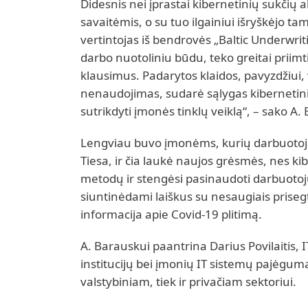
Didesnis nei įprastai kibernetinių sukči
savaitėmis, o su tuo ilgainiui išryškėjo ta
vertintojas iš bendrovės „Baltic Underw
darbo nuotoliniu būdu, teko greitai prii
klausimus. Padarytos klaidos, pavyzdžiui, 
nenaudojimas, sudarė sąlygas kibernetin
sutrikdyti įmonės tinklų veiklą“, – sako A.
Lengviau buvo įmonėms, kurių darbuotojai
Tiesa, ir čia laukė naujos grėsmės, nes ki
metodų ir stengėsi pasinaudoti darbuotoj
siuntinėdami laiškus su nesaugiais priseg
informacija apie Covid-19 plitimą.
A. Barauskui paantrina Darius Povilaitis, 
institucijų bei įmonių IT sistemų pajėgu
valstybiniam, tiek ir privačiam sektoriui.