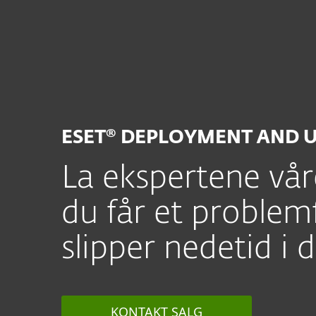
For hjem
For bedrifte
ESET Deployment and Upgrade Service
Plattform
Løsninger
ESET® DEPLOYMENT AND 
La ekspertene våre
du får et problem
slipper nedetid i d
KONTAKT SALG