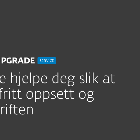
r
For partnere
Tjenester
Hvorfor ESET?
UPGRADE
SERVICE
 hjelpe deg slik at
fritt oppsett og
riften