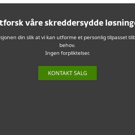
tforsk våre skreddersydde løsning
jonen din slik at vi kan utforme et personlig tilpasset ti
behov.
Ingen forpliktelser.
KONTAKT SALG
Støttede produkter
ESET Endpoint Security
ESET Endpoint Antivirus