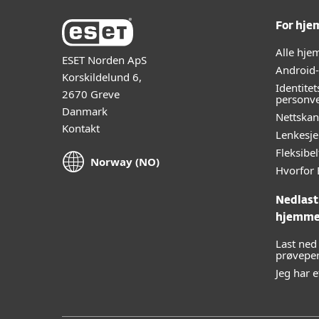
For hj
Alle hj
ESET Norden ApS
Android
Korskildelund 6,
Identitet
2670 Greve
personve
Danmark
Nettska
Kontakt
Lenkesje
Fleksibe
Norway (NO)
Hvorfor 
Nedlasti
hjemme
Last ned 
prøvepe
Jeg har 