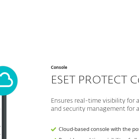
r
For partnere
Tjenester
Hvorfor ESET?
Console
ESET PROTECT C
Ensures real-time visibility for 
and security management for a
Cloud-based console with the po