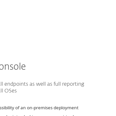
Om
Blogg
International
Kundesone
onsole
all endpoints as well as full reporting
ll OSes
ssibility of an on-premises deployment