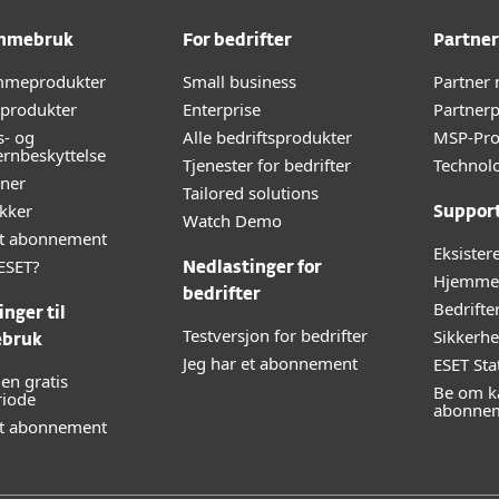
emmebruk
For bedrifter
Partner
emmeprodukter
Small business
Partner
-produkter
Enterprise
Partner
s- og
Alle bedriftsprodukter
MSP-Pr
rnbeskyttelse
Tjenester for bedrifter
Technolo
nner
Tailored solutions
kker
Suppor
Watch Demo
lt abonnement
Eksister
ESET?
Nedlastinger for
Hjemmeb
bedrifter
Bedrifte
nger til
Testversjon for bedrifter
Sikkerhe
bruk
Jeg har et abonnement
ESET Sta
en gratis
Be om ka
riode
abonne
et abonnement