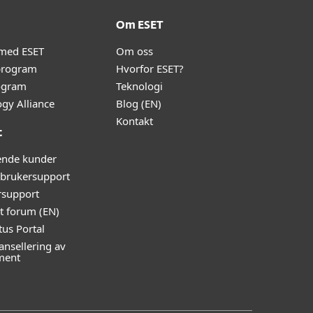
Om ESET
 med ESET
Om oss
program
Hvorfor ESET?
ogram
Teknologi
gy Alliance
Blog (EN)
Kontakt
t
ende kunder
rukersupport
rsupport
t forum (EN)
tus Portal
nsellering av
ment