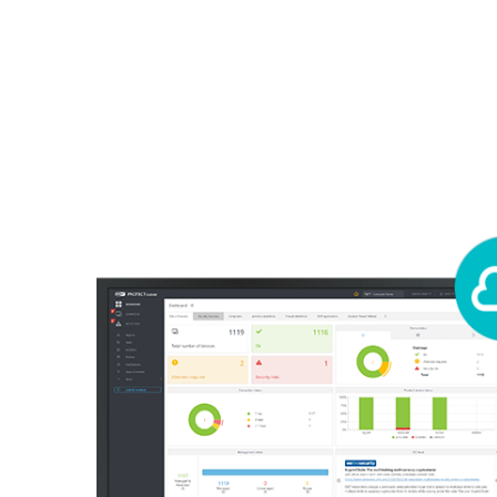
For hjem
For bedrifte
Off canvas - security management
Plattform
Løsninger